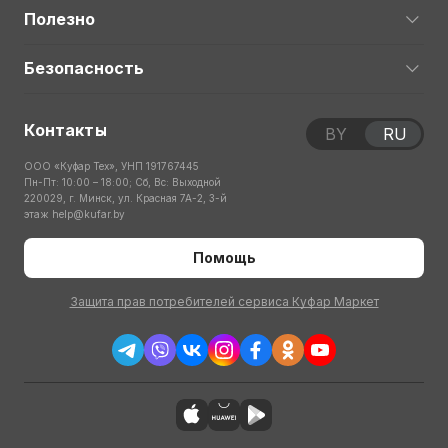
Полезно
Безопасность
Контакты
BY
RU
ООО «Куфар Тех», УНП 191767445
Пн-Пт: 10:00 – 18:00; Сб, Вс: Выходной
220029, г. Минск, ул. Красная 7А-2, 3-й
этаж
help@kufar.by
Помощь
Защита прав потребителей сервиса Куфар Маркет