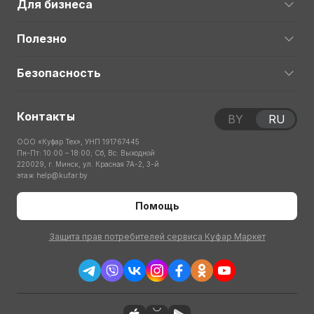
Для бизнеса
Полезно
Безопасность
Контакты
BY
RU
ООО «Куфар Тех», УНП 191767445
Пн-Пт: 10:00 – 18:00; Сб, Вс: Выходной
220029, г. Минск, ул. Красная 7А-2, 3-й
этаж
help@kufar.by
Помощь
Защита прав потребителей сервиса Куфар Маркет