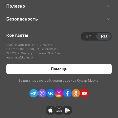
Полезно
Безопасность
Контакты
BY
RU
ООО «Куфар Тех», УНП 191767445
Пн-Пт: 10:00 – 18:00; Сб, Вс: Выходной
220029, г. Минск, ул. Красная 7А-2, 3-й
этаж
help@kufar.by
Помощь
Защита прав потребителей сервиса Куфар Маркет