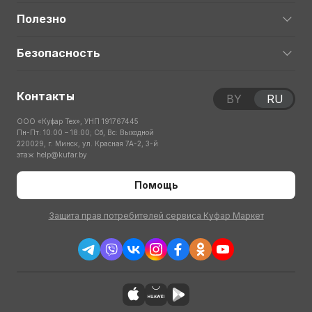
Полезно
Безопасность
Контакты
BY
RU
ООО «Куфар Тех», УНП 191767445
Пн-Пт: 10:00 – 18:00; Сб, Вс: Выходной
220029, г. Минск, ул. Красная 7А-2, 3-й
этаж
help@kufar.by
Помощь
Защита прав потребителей сервиса Куфар Маркет