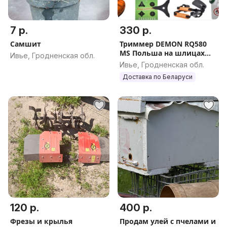
7 р.
330 р.
Самшит
Триммер DEMON RQ580
MS Польша на шлицах
Ивье, Гродненская обл.
бензокоса коса
Ивье, Гродненская обл.
бензиновая
Доставка по Беларуси
120 р.
400 р.
Фрезы и крылья
Продам улей с пчелами и