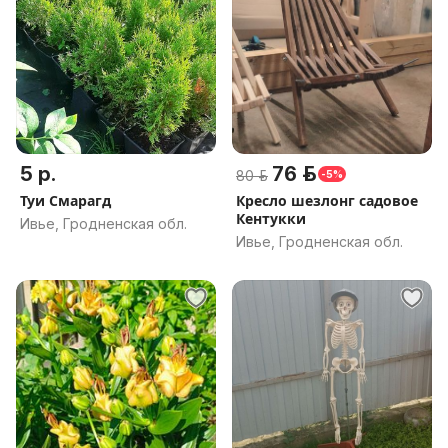
5 р.
76 р.
80 р.
-5%
Туи Смарагд
Кресло шезлонг садовое
Кентукки
Ивье, Гродненская обл.
Ивье, Гродненская обл.