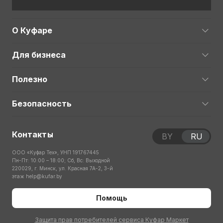
О Куфаре
Для бизнеса
Полезно
Безопасность
Контакты
BY
RU
ООО «Куфар Тех», УНП 191767445
Пн-Пт: 10:00 – 18:00; Сб, Вс: Выходной
220029, г. Минск, ул. Красная 7А-2, 3-й
этаж
help@kufar.by
Помощь
Защита прав потребителей сервиса Куфар Маркет