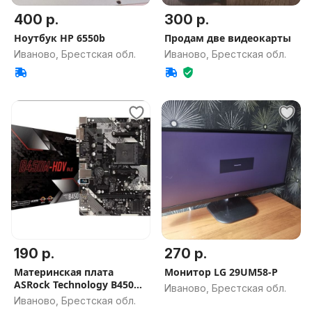
400 р.
300 р.
Ноутбук HP 6550b
Продам две видеокарты
Иваново, Брестская обл.
Иваново, Брестская обл.
190 р.
270 р.
Материнская плата
Монитор LG 29UM58-P
ASRock Technology B450M
Иваново, Брестская обл.
HDV R4.0
Иваново, Брестская обл.