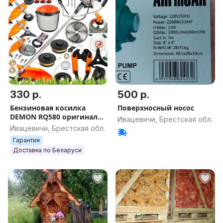
330 р.
500 р.
Бензиновая косилка
Поверхносный носос
DEMON RQ580 оригинал
Ивацевичи, Брестская обл.
Польша шлицы триммер
Ивацевичи, Брестская обл.
бензокоса
Гарантия
Доставка по Беларуси