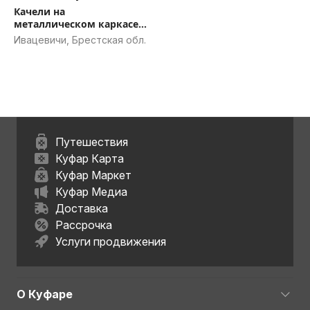
Качели на
металлическом каркасе
''Комфорт Плюс''
Ивацевичи, Брестская обл.
2050*2000*2500 мм
Путешествия
Куфар Карта
Куфар Маркет
Куфар Медиа
Доставка
Рассрочка
Услуги продвижения
О Куфаре