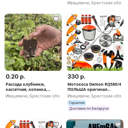
Ивацевичи, Брестская обл.
0.20 р.
330 р.
Рассада клубники,
Мотокоса Demon RQ580/4
кассетная, копанка,
ПОЛЬША оригинал
воздушка
шлицы триммер коса
Ивацевичи, Брестская обл.
Ивацевичи, Брестская обл.
бензиновая
Гарантия
Доставка по Беларуси