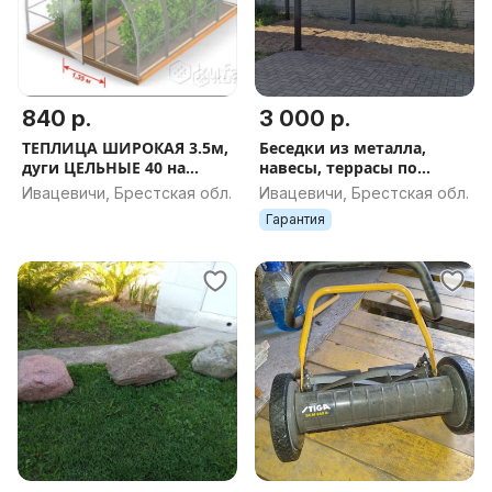
840 р.
3 000 р.
ТЕПЛИЦА ШИРОКАЯ 3.5м,
Беседки из металла,
дуги ЦЕЛЬНЫЕ 40 на
навесы, террасы по
20,шаг 67.ДОСТАВКА ПО
индивидуальным
Ивацевичи, Брестская обл.
Ивацевичи, Брестская обл.
РБ
размера в рассрочку,
Гарантия
кредит от 3%