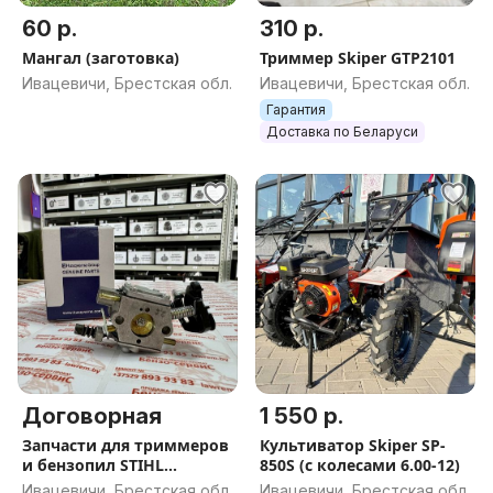
60 р.
310 р.
Мангал (заготовка)
Триммер Skiper GTP2101
Ивацевичи, Брестская обл.
Ивацевичи, Брестская обл.
Гарантия
Доставка по Беларуси
Договорная
1 550 р.
Запчасти для триммеров
Культиватор Skiper SP-
и бензопил STIHL
850S (с колесами 6.00-12)
(оригиналы)
Ивацевичи, Брестская обл.
Ивацевичи, Брестская обл.