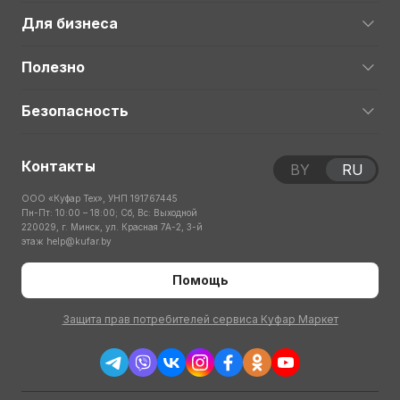
Для бизнеса
Полезно
Безопасность
Контакты
BY
RU
ООО «Куфар Тех», УНП 191767445
Пн-Пт: 10:00 – 18:00; Сб, Вс: Выходной
220029, г. Минск, ул. Красная 7А-2, 3-й
этаж
help@kufar.by
Помощь
Защита прав потребителей сервиса Куфар Маркет