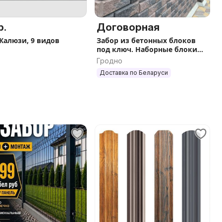
р.
Договорная
Жалюзи, 9 видов
Забор из бетонных блоков
под ключ. Наборные блоки
для столбов забора BRICK.
Гродно
Собственно производство.
Доставка по Беларуси