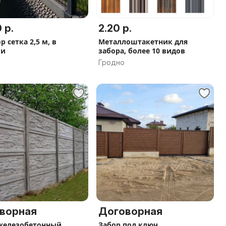
 р.
2.20 р.
р сетка 2,5 м, в
Металлоштакетник для
ии
забора, более 10 видов
Гродно
ворная
Договорная
железобетонный
Забор под ключ