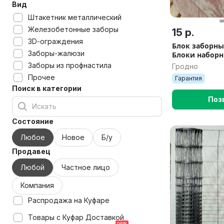
Вид
Штакетник металлический
Железобетонные заборы
15 р.
3D-ограждения
Блок заборны
Заборы-жалюзи
Блоки наборн
«ColorMix»
Заборы из профнастила
Гродно
Прочее
Гарантия
Поиск в категории
Поз
Состояние
Любое
Новое
Б/у
Продавец
Любой
Частное лицо
Компания
Распродажа на Куфаре
Товары с Куфар Доставкой