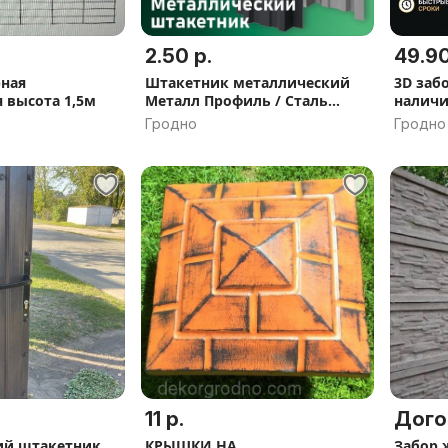
2.50 р.
49.90
ная
Штакетник металлический
3D забо
 высота 1,5м
Металл Профиль / Сталь
налич
Колор
Гродно
Гродно
11 р.
Дого
ий штакетник
КРЫШКИ НА
Забор 