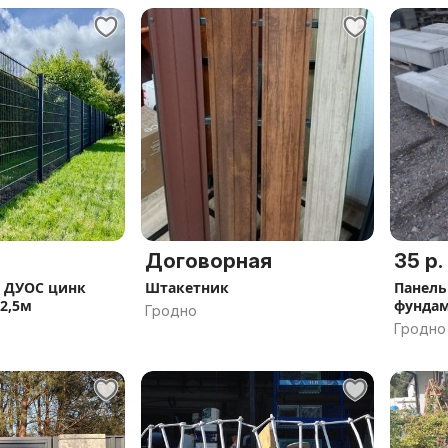
Договорная
35 р.
) ДУОС цинк
Штакетник
Панель
х2,5м
фундам
Гродно
Гродно