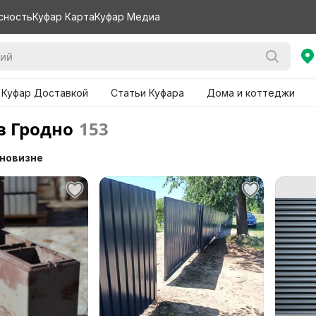
сность
Куфар Карта
Куфар Медиа
 Куфар Доставкой
Статьи Куфара
Дома и коттеджи
в Гродно
153
 новизне