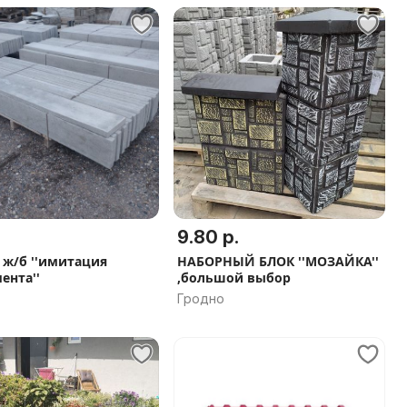
9.80 р.
 ж/б ''имитация
НАБОРНЫЙ БЛОК ''МОЗАЙКА''
ента''
,большой выбор
Гродно