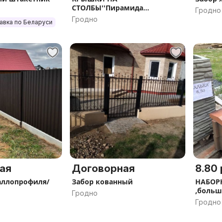
СТОЛБЫ''Пирамида
Гродно
кирпичная''
Гродно
авка по Беларуси
ая
Договорная
8.80 
аллопрофиля/
Забор кованный
НАБОРН
,больш
Гродно
Гродно