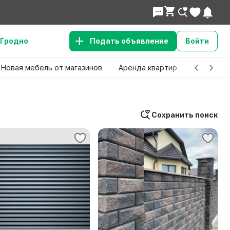
Гродно
Подать объявление
Войти
Новая мебель от магазинов
Аренда квартир
Детские 
Сохранить поиск