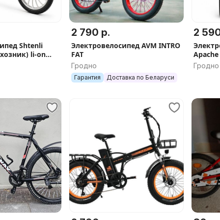
2 790 р.
2 590
пед Shtenli
Электровелосипед AVM INTRO
Электр
хозник) li-on
FAT
Apache 
рков, В наличии,
Гидрав
Гродно
Гродно
наличи
Гарантия
Доставка по Беларуси