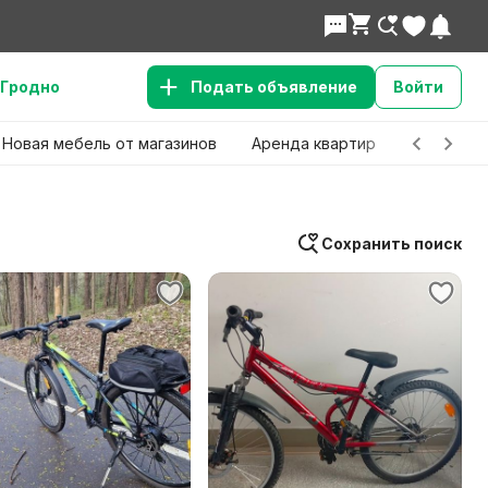
Гродно
Подать объявление
Войти
Новая мебель от магазинов
Аренда квартир
Детские 
Сохранить поиск