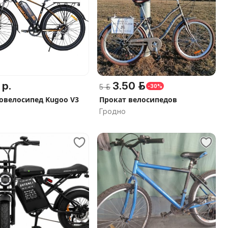
 р.
3.50 р.
5 р.
-30%
овелосипед Kugoo V3
Прокат велосипедов
Гродно