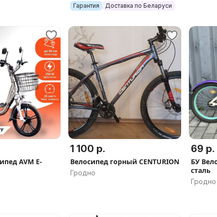
рков
Гарантия
Доставка по Беларуси
1 100 р.
69 р.
ипед AVM E-
Велосипед горный CENTURION
БУ Вело
сталь
Гродно
Гродно