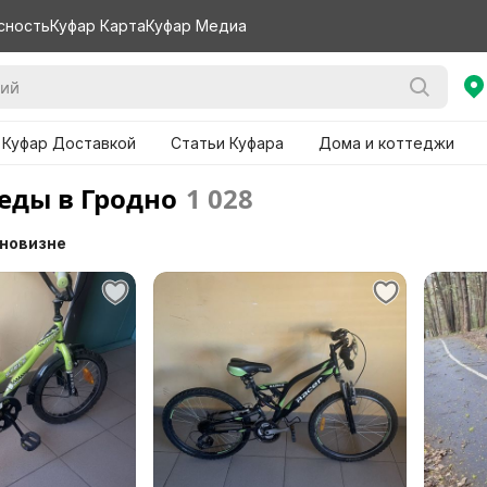
сность
Куфар Карта
Куфар Медиа
 Куфар Доставкой
Статьи Куфара
Дома и коттеджи
еды в Гродно
1 028
 новизне