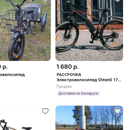
 р.
1 680 р.
овелосипед
РАССРОЧКА
Электровелосипед Shtenli 17
7,8A без прав
Гродно
Доставка по Беларуси