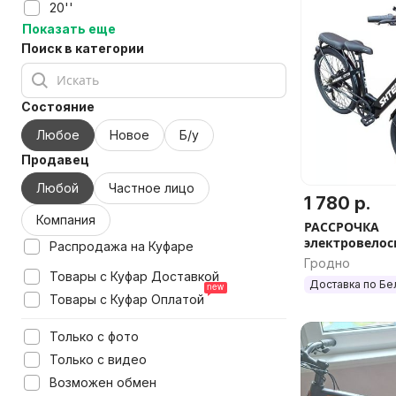
20''
Показать еще
Поиск в категории
Состояние
Любое
Новое
Б/у
Продавец
Любой
Частное лицо
1 780 р.
Компания
РАССРОЧКА
электровелоси
Распродажа на Куфаре
Model GT9 7.8
Гродно
Товары с Куфар Доставкой
Доставка по Бе
Товары с Куфар Оплатой
Только с фото
Только с видео
Возможен обмен