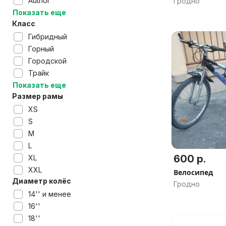
Author
Гродно
Показать еще
Класс
Гибридный
Горный
Городской
Трайк
Показать еще
Размер рамы
XS
S
M
L
600 р.
XL
XXL
Велосипед
Диаметр колёс
Гродно
14'' и менее
16''
18''