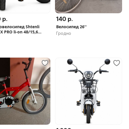
 р.
140 р.
овелосипед Shtenli
Велосипед 26''
X PRO li-on 48/15,6
Гродно
лический. Скидка, В
и, Рассрочка 0%