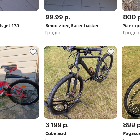
99.99 р.
800 р
s jet 130
Велосипед Racer hacker
Электр
Гродно
Гродно
3 199 р.
899 р
Cube acid
Pagasus