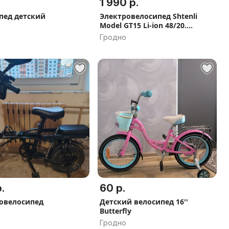
1 990 р.
пед детский
Электровелосипед Shtenli
Model GT15 Li-ion 48/20.
Скидка, Кредит, рассрочка,
Гродно
Доставка по РБ 0 руб
.
60 р.
овелосипед
Детский велосипед 16''
Butterfly
Гродно