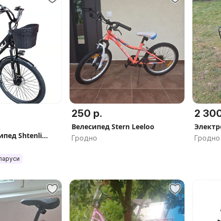
250 р.
2 300
Велесипед Stern Leeloo
Электр
пед Shtenli
Гродно
Гродно
 Ah
ларуси