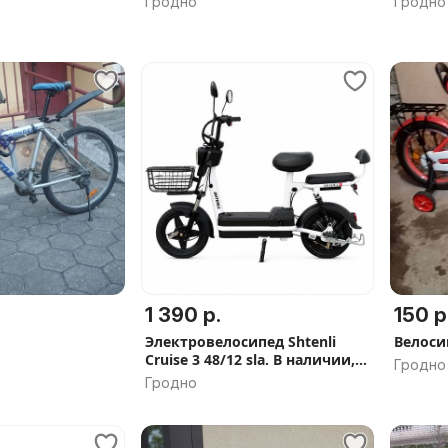
Гродно
Гродно
1 390 р.
150 р
Электровелосипед Shtenli
Велоси
Cruise 3 48/12 sla. В наличии,
Гродно
Рассрочка 0%, Бесплатная
Гродно
доставка по РБ