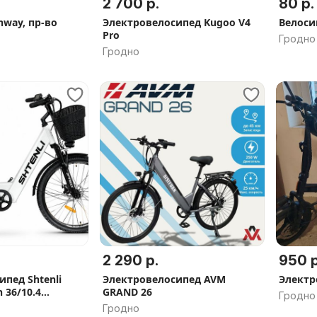
2 700 р.
80 р.
nway, пр-во
Электровелосипед Kugoo V4
Велоси
Pro
Гродно
Гродно
2 290 р.
950 р
пед Shtenli
Электровелосипед AVM
Электр
n 36/10.4
GRAND 26
Гродно
латная доставка
Гродно