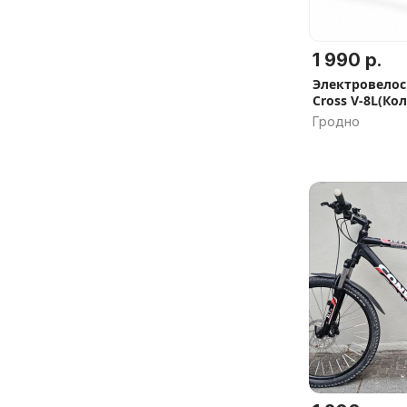
1 990 р.
Электровелоси
Cross V-8L(Кол
48/20. 6 пода
Гродно
Скидка