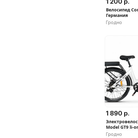
1 200 р.
Велосипед Co
Германия
Гродно
1 890 р.
Электровелоси
Model GT9 li-o
(белый). Бесп
Гродно