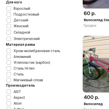
Для кого
Взрослый
60 р.
Подростковый
Велосипед Stel
Детский
Гродно
Женский
Складной
Электрический
Материал рамы
Хром-молибденовая сталь
Алюминий
Углепластик (карбон)
Сталь Hi-ten
Сталь
Магниевый сплав
Производитель
AIST
400 р.
Aspect
Atom
Велосипед