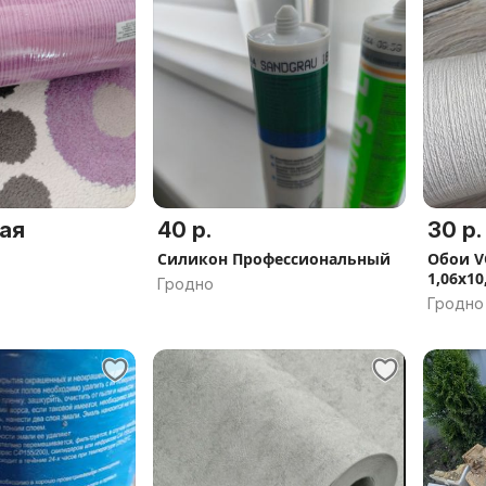
ая
40 р.
30 р.
Силикон Профессиональный
Обои VO
1,06х10
Гродно
Гродно