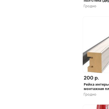
пол-стена (де
Гродно
200 р.
Рейка интерь
монтажная пл
Гродно