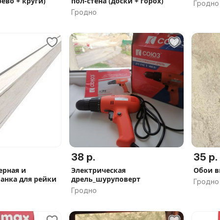
рево + круги)
пол-стена (доски + горох)
Гродно
Гродно
38 р.
35 р.
ерная и
Электрическая
Обои в
анка для рейки
дрель_шуруповерт
Гродно
Гродно