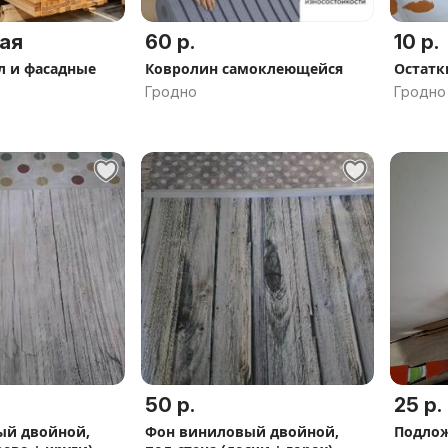
ая
60 р.
10 р.
л и фасадные
Ковролин самоклеющейся
Остатк
Гродно
Гродно
50 р.
25 р.
ый двойной,
Фон виниловый двойной,
Подлож