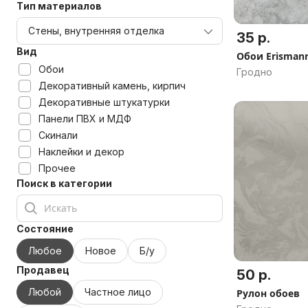
Тип материалов
35 р.
Вид
Обои Erismann
Обои
Гродно
Декоративный камень, кирпич
Декоративные штукатурки
Панели ПВХ и МДФ
Скинали
Наклейки и декор
Прочее
Поиск в категории
Состояние
Любое
Новое
Б/у
Продавец
50 р.
Любой
Частное лицо
Рулон обоев