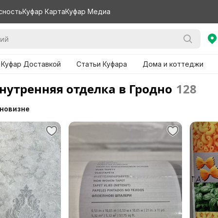
сность
Куфар Карта
Куфар Медиа
 Куфар Доставкой
Статьи Куфара
Дома и коттеджи
внутренняя отделка в Гродно
128
 новизне