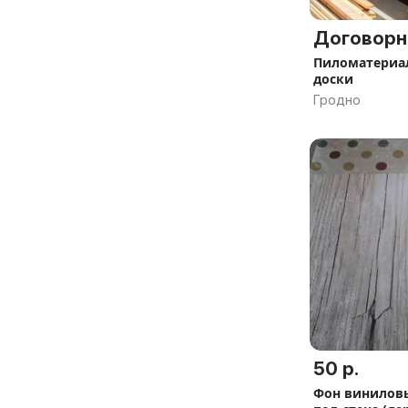
Договорн
Пиломатериа
доски
Гродно
50 р.
Фон винилов