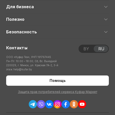
Для бизнеса
Полезно
Безопасность
Контакты
BY
RU
ООО «Куфар Тех», УНП 191767445
Пн-Пт: 10:00 – 18:00; Сб, Вс: Выходной
220029, г. Минск, ул. Красная 7А-2, 3-й
этаж
help@kufar.by
Помощь
Защита прав потребителей сервиса Куфар Маркет