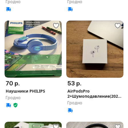
подвезу
шумомадав
Гродно
Гродно
70 р.
53 р.
Наушники PHILIPS
AirPodsPro
2+Шумоподавление(2026)
Гродно
подвезу куда надо
Гродно