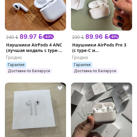
89.97 р.
89.96 р.
240 р.
230 р.
-63%
-61%
Наушники AirPods 4 ANC
Наушники AirPods Pro 3
(лучшая модель с type-C
(с type-C и
и рабочим
шумоподалением +
Гродно
Гродно
шумоподавлением) +
гарантия 1 год + подарки)
Гарантия
Гарантия
гарантия 1 год + подарки
чип FCO Ue1
Доставка по Беларуси
Доставка по Беларуси