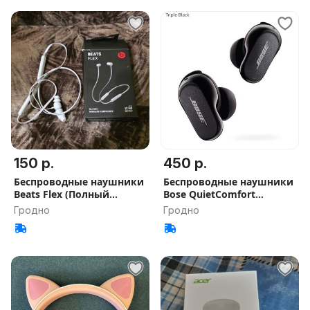
150 р.
450 р.
Беспроводные наушники
Беспроводные наушники
Beats Flex (Полный
Bose QuietComfort
комплект)
Earbuds II
Гродно
Гродно