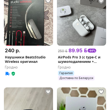
240 р.
89.95 р.
250 р.
-64%
Наушники BeatsStudio
AirPods Pro 3 (с type-C и
Wireless оригинал
шумоподалением +
гарантия 1 год + подарки)
Гродно
Гродно
чип FCO Lo3
Гарантия
Доставка по Беларуси