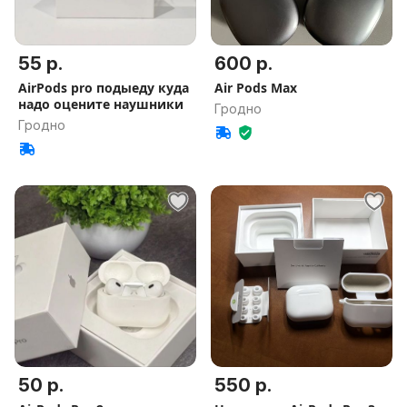
55 р.
600 р.
AirPods pro подыеду куда
Air Pods Max
надо оцените наушники
Гродно
Гродно
50 р.
550 р.