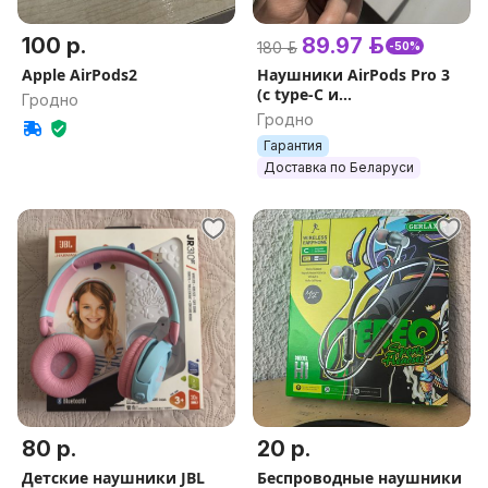
100 р.
89.97 р.
180 р.
-50%
Apple AirPods2
Наушники AirPods Pro 3
(с type-C и
Гродно
шумоподалением +
Гродно
гарантия 1 год + подарки)
Гарантия
чип FCO Ch4
Доставка по Беларуси
80 р.
20 р.
Детские наушники JBL
Беспроводные наушники