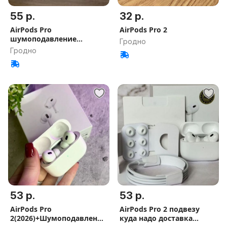
55 р.
32 р.
AirPods Pro
AirPods Pro 2
шумоподавление
Гродно
подыеду куда надо
Гродно
53 р.
53 р.
AirPods Pro
АirPods Prо 2 подвезу
2(2026)+Шумоподавление
куда надо доставка