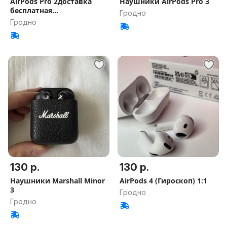
AirPods Pro 2доставка
Наушники AirPods Pro 3
бесплатная
Гродно
+Шумоподавление
Гродно
130 р.
130 р.
Наушники Marshall Minor
AirPods 4 (Гироскоп) 1:1
3
Гродно
Гродно