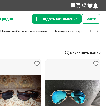
Гродно
Подать объявление
Войти
Новая мебель от магазинов
Аренда квартир
Детские 
Сохранить поиск