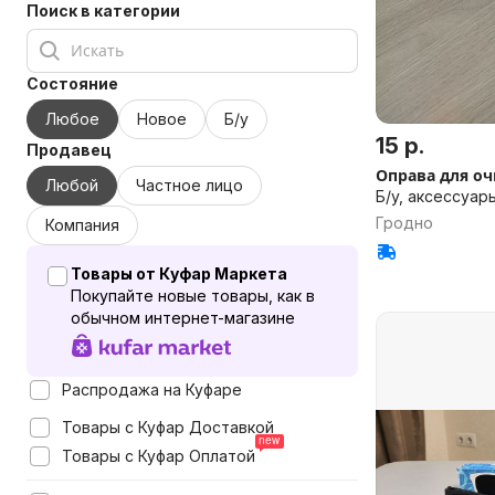
Поиск в категории
Состояние
Любое
Новое
Б/у
15 р.
Продавец
Оправа для о
Любой
Частное лицо
Б/у, аксессуар
Гродно
Компания
Товары от Куфар Маркета
Покупайте новые товары, как в
обычном интернет-магазине
Распродажа на Куфаре
Товары с Куфар Доставкой
Товары с Куфар Оплатой