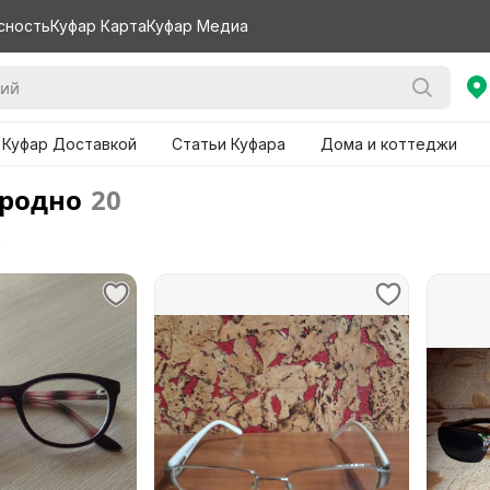
сность
Куфар Карта
Куфар Медиа
 Куфар Доставкой
Статьи Куфара
Дома и коттеджи
Гродно
20
е