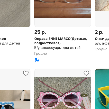
25 р.
2 р.
чков
Оправа ENNI MARCO(Детская,
Очки д
подростковая).
ы для детей
Б/у, ак
Б/у, аксессуары для детей
Гродно
Гродно