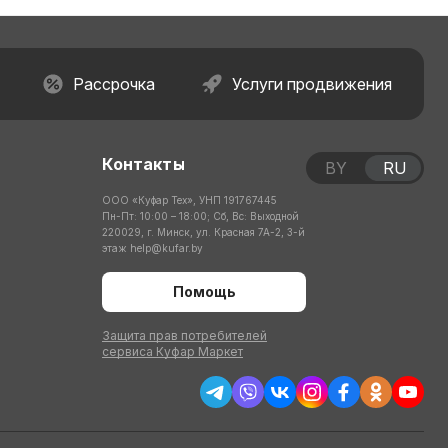
Рассрочка
Услуги продвижения
Контакты
BY
RU
ООО «Куфар Тех», УНП 191767445
Пн-Пт: 10:00 – 18:00; Сб, Вс: Выходной
220029, г. Минск, ул. Красная 7А-2, 3-й
этаж
help@kufar.by
Помощь
Защита прав потребителей
сервиса Куфар Маркет