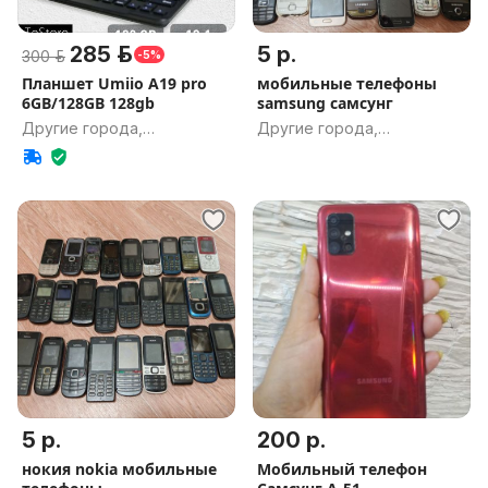
285 р.
5 р.
300 р.
-5%
Планшет Umiio A19 pro
мобильные телефоны
6GB/128GB 128gb
samsung самсунг
Другие города,
Другие города,
Гомельская обл.
Гомельская обл.
5 р.
200 р.
нокия nokia мобильные
Мобильный телефон