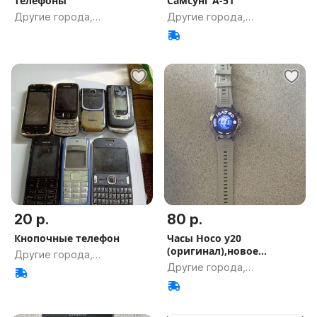
телефоны
Самсунг А-51
Другие города,
Другие города,
Гомельская обл.
Гомельская обл.
20 р.
80 р.
Кнопочные телефон
Часы Hoco y20
(оригинал),новое
Другие города,
состояние
Другие города,
Гомельская обл.
Гомельская обл.