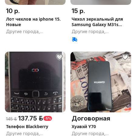
10 р.
15 р.
Лот чехлов на iphone 15.
Чехол зеркальный для
Новые
Samsung Galaxy M31s
НОВЫЙ
Другие города,
Другие города,
Гомельская обл.
Гомельская обл.
137.75 р.
Договорная
145 р.
-5%
Телефон Blackberry
Хуавэй Y70
Другие города,
Другие города,