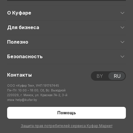
О Куфаре
Для бизнеса
Полезно
Безопасность
Контакты
BY
RU
ООО «Куфар Тех», УНП 191767445
Пн-Пт: 10:00 – 18:00; Сб, Вс: Выходной
220029, г. Минск, ул. Красная 7А-2, 3-й
этаж
help@kufar.by
Помощь
Защита прав потребителей сервиса Куфар Маркет