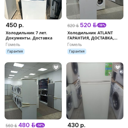
450 р.
520 р.
620 р.
-16%
Холодильник 7 лет.
Холодильник ATLANT
Документы. Доставка
ГАРАНТИЯ, ДОСТАВКА,
РАССРОЧКА
Гомель
Гомель
Гарантия
Гарантия
480 р.
430 р.
560 р.
-14%