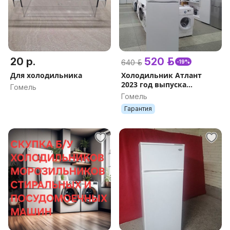
20 р.
520 р.
640 р.
-19%
Для холодильника
Холодильник Атлант
2023 год выпуска
Гомель
ДОКУМЕНТЫ Гарантия
Гомель
Доставка Рассрочка
Гарантия