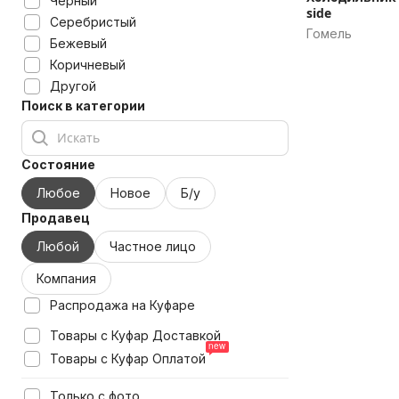
Черный
side
Серебристый
Гомель
Бежевый
Коричневый
Другой
Поиск в категории
Состояние
Любое
Новое
Б/у
Продавец
Любой
Частное лицо
Компания
Распродажа на Куфаре
Товары с Куфар Доставкой
Товары с Куфар Оплатой
Только с фото