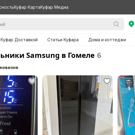
сность
Куфар Карта
Куфар Медиа
 Куфар Доставкой
Статьи Куфара
Дома и коттеджи
ьники Samsung в Гомеле
6
 новизне