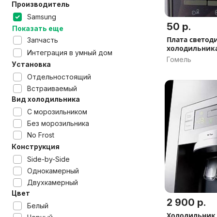
Производитель
Samsung
50 р.
Показать еще
Плата светод
Запчасть
холодильник
Интеграция в умный дом
RL34ECSW
Гомель
Установка
Отдельностоящий
Встраиваемый
Вид холодильника
С морозильником
Без морозильника
No Frost
Конструкция
Side-by-Side
Однокамерный
Двухкамерный
Цвет
2 900 р.
Белый
Холодильник 