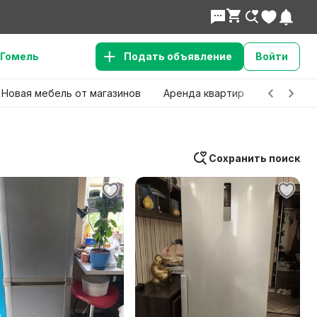
Гомель
Подать объявление
Войти
Новая мебель от магазинов
Аренда квартир
Детские 
Сохранить поиск