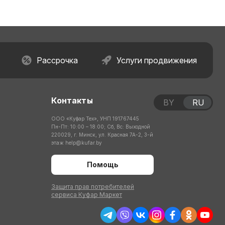
Рассрочка
Услуги продвижения
Контакты
BY
RU
ООО «Куфар Тех», УНП 191767445
Пн-Пт: 10:00 – 18:00; Сб, Вс: Выходной
220029, г. Минск, ул. Красная 7А-2, 3-й
этаж
help@kufar.by
Помощь
Защита прав потребителей
сервиса Куфар Маркет