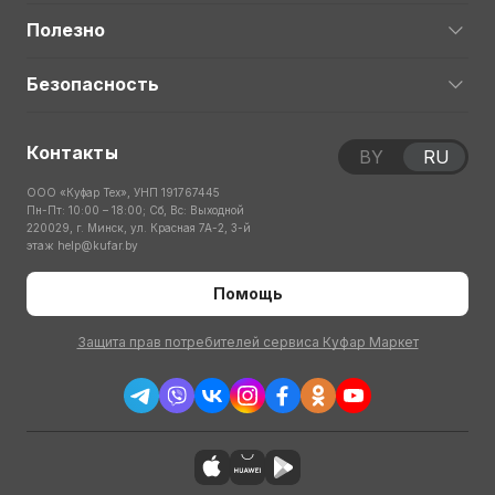
Полезно
Безопасность
Контакты
BY
RU
ООО «Куфар Тех», УНП 191767445
Пн-Пт: 10:00 – 18:00; Сб, Вс: Выходной
220029, г. Минск, ул. Красная 7А-2, 3-й
этаж
help@kufar.by
Помощь
Защита прав потребителей сервиса Куфар Маркет