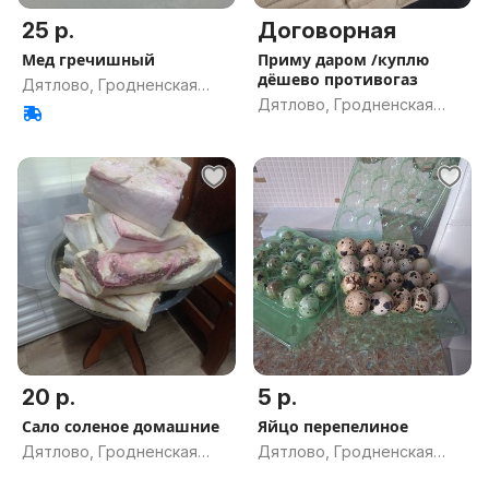
25 р.
Договорная
Мед гречишный
Приму даром /куплю
дёшево противогаз
Дятлово, Гродненская
Дятлово, Гродненская
обл.
обл.
20 р.
5 р.
Сало соленое домашние
Яйцо перепелиное
Дятлово, Гродненская
Дятлово, Гродненская
обл.
обл.