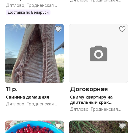
Дятлово, Гродненская
обл.
обл.
Доставка по Беларуси
11 р.
Договорная
Свинина домашняя
Сниму квартиру на
длительный срок
Дятлово, Гродненская
а.г.Дятлово
Дятлово, Гродненская
обл.
обл.