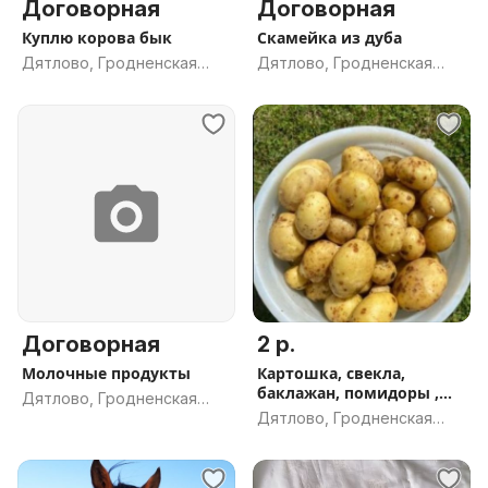
Договорная
Договорная
Куплю корова бык
Скамейка из дуба
Дятлово, Гродненская
Дятлово, Гродненская
обл.
обл.
Договорная
2 р.
Молочные продукты
Картошка, свекла,
баклажан, помидоры ,
Дятлово, Гродненская
кабачок
Дятлово, Гродненская
обл.
обл.