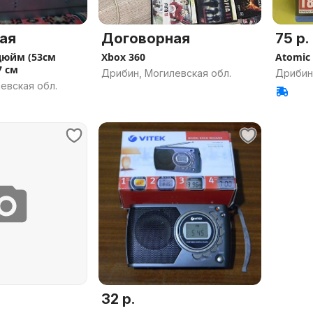
ая
Договорная
75 р.
дюйм (53см
Xbox 360
Atomic 
7 см
Дрибин, Могилевская обл.
Дрибин
евская обл.
32 р.