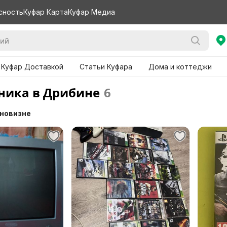
сность
Куфар Карта
Куфар Медиа
 Куфар Доставкой
Статьи Куфара
Дома и коттеджи
ника в Дрибине
6
 новизне