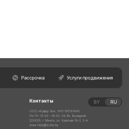
Рассрочка
Услуги продвижения
Контакты
BY
RU
ООО «Куфар Тех», УНП 191767445
Пн-Пт: 10:00 – 18:00; Сб, Вс: Выходной
220029, г. Минск, ул. Красная 7А-2, 3-й
этаж
help@kufar.by