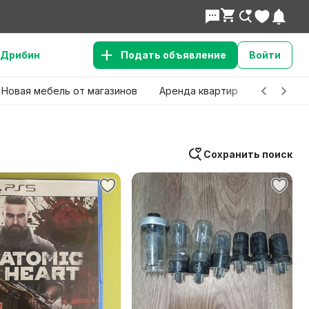
Дрибин
Подать объявление
Войти
Новая мебель от магазинов
Аренда квартир
Детские 
Сохранить поиск