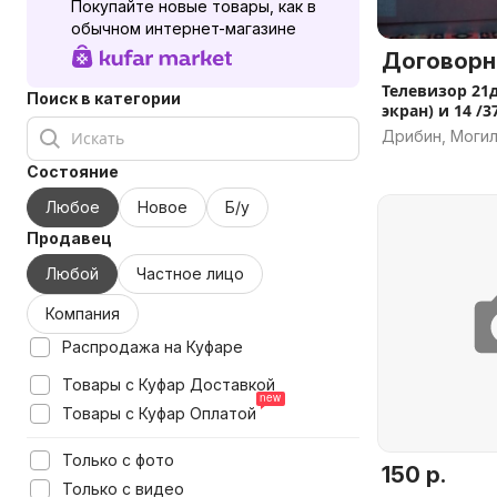
Покупайте новые товары, как в
обычном интернет-магазине
Договорн
Телевизор 21
Поиск в категории
экран) и 14 /3
Дрибин, Могил
Состояние
Любое
Новое
Б/у
Продавец
Любой
Частное лицо
Компания
Распродажа на Куфаре
Товары с Куфар Доставкой
Товары с Куфар Оплатой
Только с фото
150 р.
Только с видео