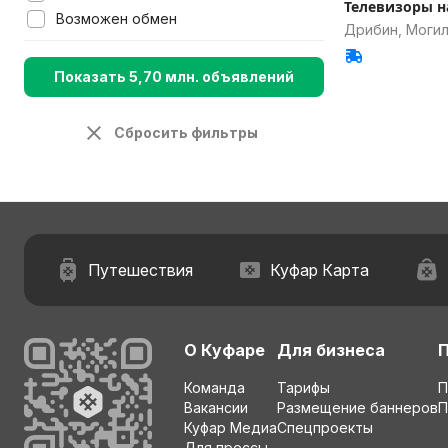
Телевизоры н
Возможен обмен
Дрибин, Могил
Показать 5,70 млн. объявлений
Сбросить фильтры
Путешествия
Куфар Карта
О Куфаре
Для бизнеса
Команда
Тарифы
П
Вакансии
Размещение баннеров
П
Куфар Медиа
Спецпроекты
Для прессы