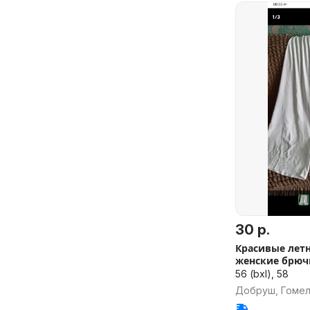
30 р.
Красивые лет
женские брюч
56 (bxl), 58
Добруш, Гомел