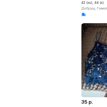
42 (xs), 44 (s)
Добруш, Гомел
35 р.