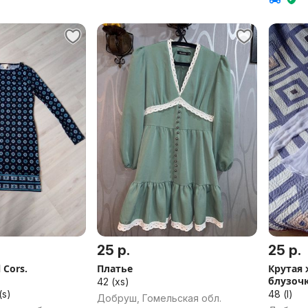
25 р.
25 р.
 Cors.
Платье
Крутая 
блузочк
42 (xs)
(s)
48 (l)
Добруш, Гомельская обл.