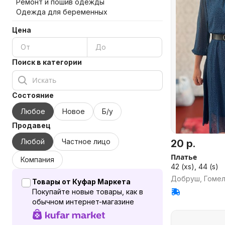
Ремонт и пошив одежды
Одежда для беременных
Цена
Поиск в категории
Состояние
Любое
Новое
Б/у
Продавец
Любой
Частное лицо
20 р.
Платье
Компания
42 (xs), 44 (s)
Добруш, Гомел
Товары от Куфар Маркета
Покупайте новые товары, как в
обычном интернет-магазине