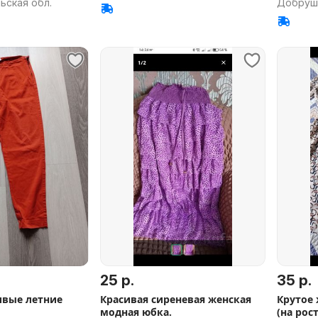
ьская обл.
Добруш,
25 р.
35 р.
летние
Красивая сиреневая женская
Крутое 
модная юбка.
(на рост