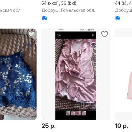
54 (xxxl), 56 (bxl)
44 (s), 
ьская обл.
Добруш, Гомельская обл.
Добруш,
25 р.
10 р.