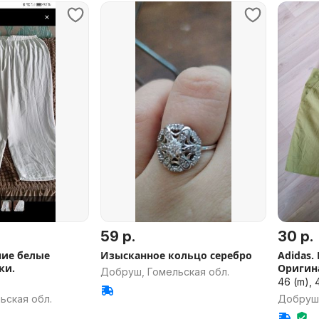
59 р.
30 р.
ние белые
Изысканное кольцо серебро
Adidas
ки.
Оригин
Добруш, Гомельская обл.
46 (m), 4
ьская обл.
Добруш,