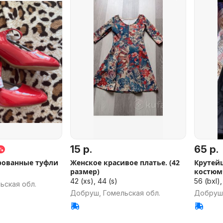
15 р.
65 р.
%
рованные туфли
Женское красивое платье. (42
Крутей
размер)
костюм
42 (xs), 44 (s)
56 (bxl),
ьская обл.
Добруш, Гомельская обл.
Добруш,