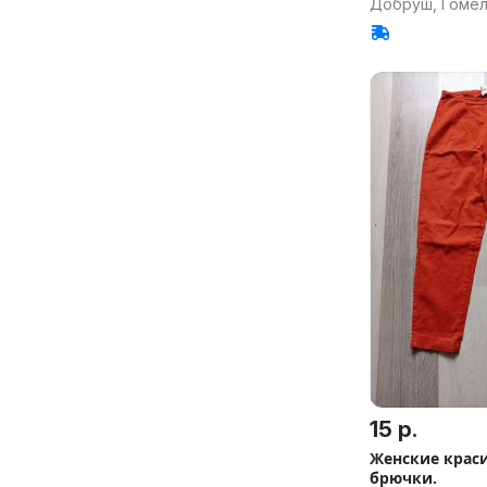
Добруш, Гомел
15 р.
Женские красивые 
брючки.