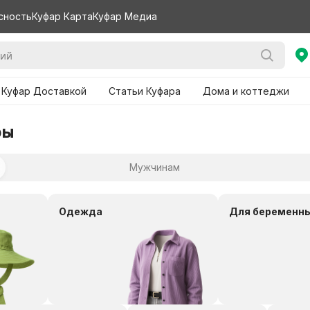
сность
Куфар Карта
Куфар Медиа
 Куфар Доставкой
Статьи Куфара
Дома и коттеджи
ры
Мужчинам
Одежда
Для беременн