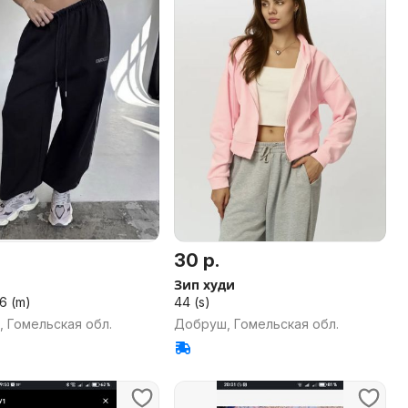
30 р.
Зип худи
46 (m)
44 (s)
 Гомельская обл.
Добруш, Гомельская обл.