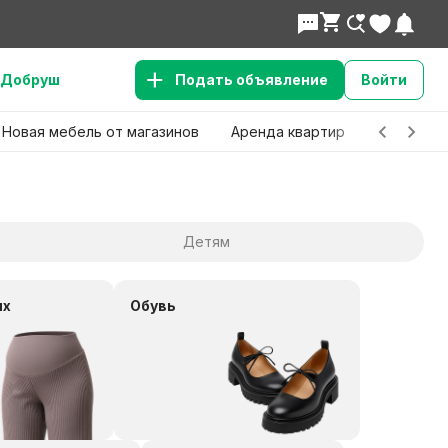
Добруш
Подать объявление
Войти
Новая мебель от магазинов
Аренда квартир
Детские 
Детям
ых
Обувь