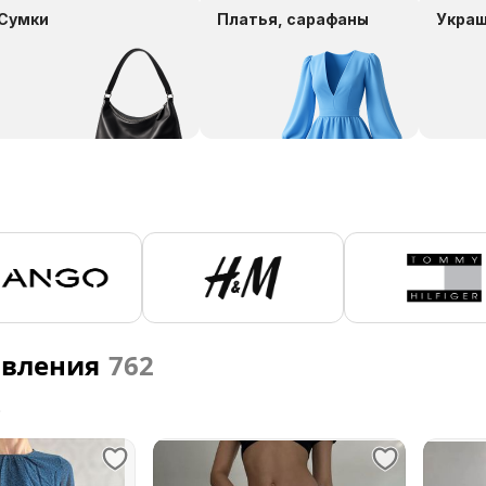
Сумки
Платья, сарафаны
Укра
явления
762
е