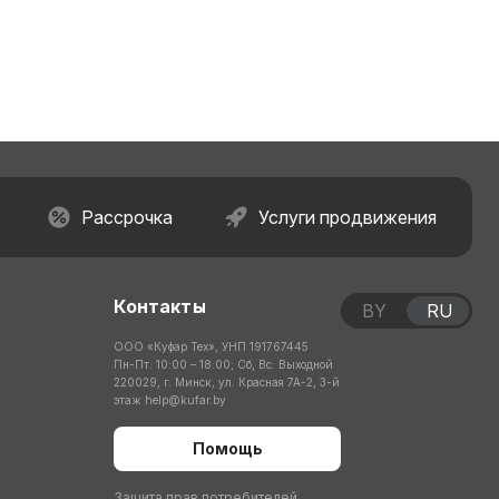
Рассрочка
Услуги продвижения
Контакты
BY
RU
ООО «Куфар Тех», УНП 191767445
Пн-Пт: 10:00 – 18:00; Сб, Вс: Выходной
220029, г. Минск, ул. Красная 7А-2, 3-й
этаж
help@kufar.by
Помощь
Защита прав потребителей