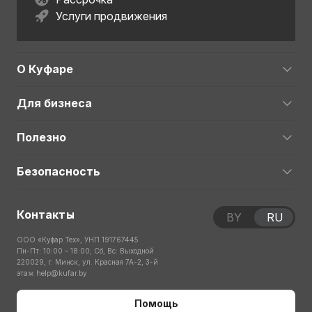
Услуги продвижения
О Куфаре
Для бизнеса
Полезно
Безопасность
Контакты
BY
RU
ООО «Куфар Тех», УНП 191767445
Пн-Пт: 10:00 – 18:00; Сб, Вс: Выходной
220029, г. Минск, ул. Красная 7А-2, 3-й
этаж
help@kufar.by
Помощь