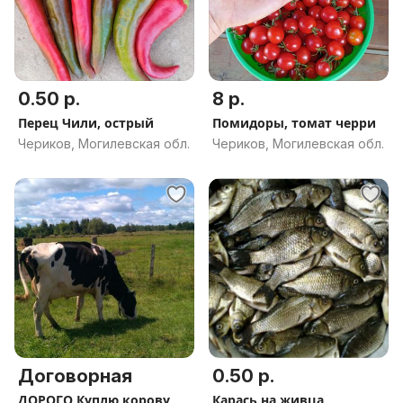
0.50 р.
8 р.
Перец Чили, острый
Помидоры, томат черри
Чериков, Могилевская обл.
Чериков, Могилевская обл.
Договорная
0.50 р.
ДОРОГО Куплю корову,
Карась на живца