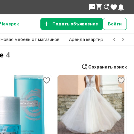
Чечерск
Подать объявление
Войти
Новая мебель от магазинов
Аренда квартир
Детские 
е
4
Сохранить поиск