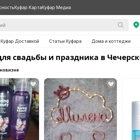
сность
Куфар Карта
Куфар Медиа
 Куфар Доставкой
Статьи Куфара
Дома и коттеджи
для свадьбы и праздника в Чечерск
 новизне