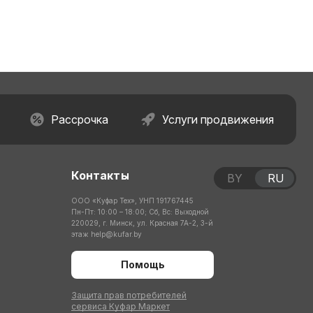
Рассрочка
Услуги продвижения
Контакты
BY
RU
ООО «Куфар Тех», УНП 191767445
Пн-Пт: 10:00 – 18:00; Сб, Вс: Выходной
220029, г. Минск, ул. Красная 7А-2, 3-й
этаж
help@kufar.by
Помощь
Защита прав потребителей
сервиса Куфар Маркет