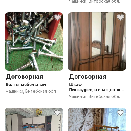
Чашники, Витебская обл.
Договорная
Договорная
Болты мебельный
Шкаф
Пинскдрев,стелаж,полки
Чашники, Витебская обл.
подкраватные Пинскдрев
Чашники, Витебская обл.