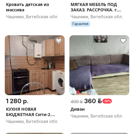
Кровать детская из
МЯГКАЯ МЕБЕЛЬ ПОД
массива
ЗАКАЗ. РАССРОЧКА. г.
Чашники
Чашники, Витебская обл.
Чашники, Витебская обл.
Гарантия
1 280 р.
360 р.
400 р.
-10%
КУХНЯ НОВАЯ
Диван
БЮДЖЕТНАЯ Сити-2.
Чашники, Витебская обл.
РАССРОЧКА, ДОСТАВКА,
Чашники, Витебская обл.
ПРОЕКТ В ПОДАРОК