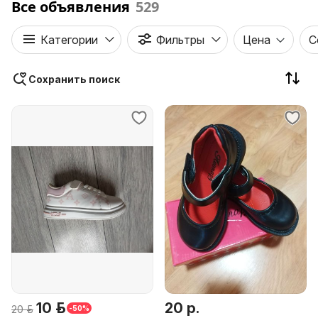
Все объявления
529
Категории
Фильтры
Цена
С
Сохранить поиск
10 р.
20 р.
20 р.
-50%