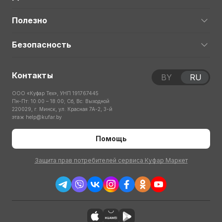
Полезно
Безопасность
Контакты
BY
RU
ООО «Куфар Тех», УНП 191767445
Пн-Пт: 10:00 – 18:00; Сб, Вс: Выходной
220029, г. Минск, ул. Красная 7А-2, 3-й
этаж
help@kufar.by
Помощь
Защита прав потребителей сервиса Куфар Маркет