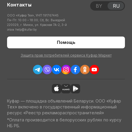
Контакты
BY
RU
ООО «Куфар Тех», УНП 191767445
Пн-Пт: 10:00 – 18:00; Сб, Вс: Выходной
220029, г. Минск, ул. Красная 7А-2, 3-й
этаж
help@kufar.by
Помощь
Защита прав потребителей сервиса Куфар Маркет
Куфар — площадка объявлений Беларуси. ООО «Куфар
Тех» включено в государственный информационный
ресурс «Реестр рекламораспространителей»
*Оплата производится в белорусских рублях по курсу
НБ РБ.