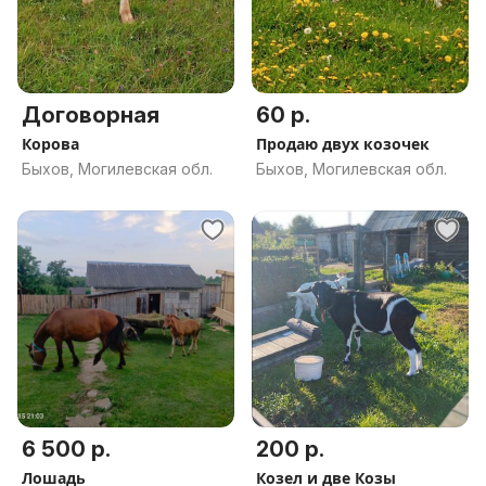
Договорная
60 р.
Корова
Продаю двух козочек
Быхов, Могилевская обл.
Быхов, Могилевская обл.
6 500 р.
200 р.
Лошадь
Козел и две Козы