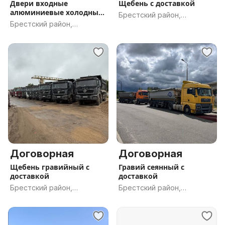
Двери входные
Щебень с доставкой
алюминиевые холодные
Брестский район,
1.45/2.07.
Брестский район,
Брестская обл.
Брестская обл.
Договорная
Договорная
Щебень гравийный с
Гравий сеянный с
доставкой
доставкой
Брестский район,
Брестский район,
Брестская обл.
Брестская обл.