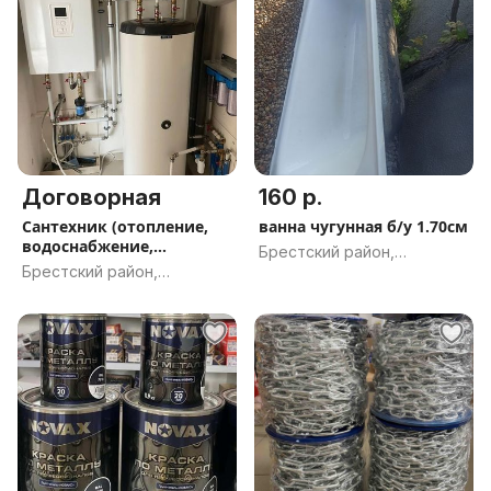
Договорная
160 р.
Сантехник (отопление,
ванна чугунная б/у 1.70см
водоснабжение,
Брестский район,
канализация)
Брестский район,
Брестская обл.
Брестская обл.