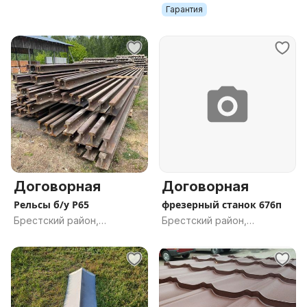
Брестская обл.
Брестская обл.
Гарантия
Договорная
Договорная
Рельсы б/у Р65
фрезерный станок 676п
Брестский район,
Брестский район,
Брестская обл.
Брестская обл.