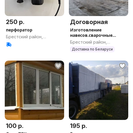
250 р.
Договорная
перфоратор
Изготовление
навесов.сварочные
Брестский район,
работы.
Брестский район,
Брестская обл.
Брестская обл.
Доставка по Беларуси
100 р.
195 р.