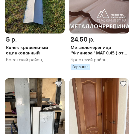
5 р.
24.50 р.
Конек кровельный
Металлочерепица
оцинкованный
''Финнера'' МАТ 0,45 ( от
производителя ) АКЦИЯ
Брестский район,
Брестский район,
металлическая черепица
Брестская обл.
Брестская обл.
Гарантия