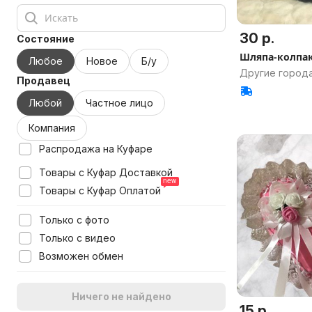
30 р.
Состояние
Шляпа-колпа
Любое
Новое
Б/у
Другие города
Продавец
Любой
Частное лицо
Компания
Распродажа на Куфаре
Товары с Куфар Доставкой
Товары с Куфар Оплатой
Только с фото
Только с видео
Возможен обмен
Ничего не найдено
15 р.