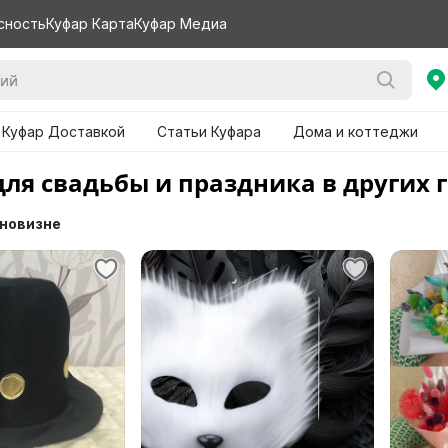
сность
Куфар Карта
Куфар Медиа
 Куфар Доставкой
Статьи Куфара
Дома и коттеджи
для свадьбы и праздника в других 
 новизне