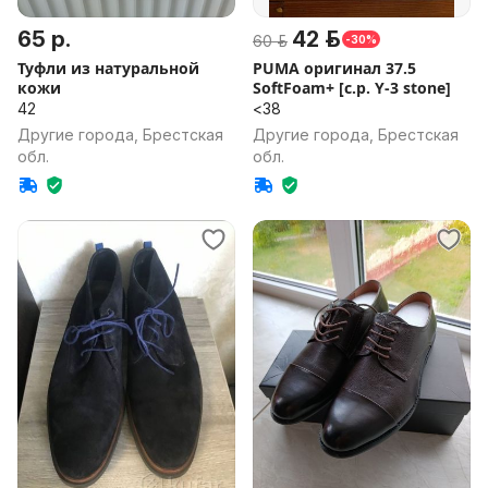
65 р.
42 р.
60 р.
-30%
Туфли из натуральной
PUMA оригинал 37.5
кожи
SoftFoam+ [c.p. Y-3 stone]
42
<38
Другие города, Брестская
Другие города, Брестская
обл.
обл.