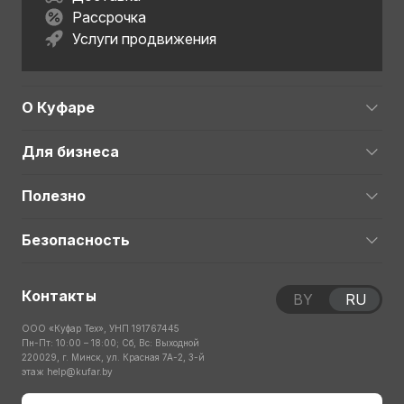
Рассрочка
Услуги продвижения
О Куфаре
Для бизнеса
Полезно
Безопасность
Контакты
BY
RU
ООО «Куфар Тех», УНП 191767445
Пн-Пт: 10:00 – 18:00; Сб, Вс: Выходной
220029, г. Минск, ул. Красная 7А-2, 3-й
этаж
help@kufar.by