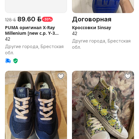
89.60 р.
Договорная
128 р.
-30%
PUMA оригинал X-Ray
Кроссовки Sinsay
Millenium [new c.p. Y-3
42
stone]
42
Другие города, Брестская
Другие города, Брестская
обл.
обл.