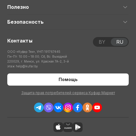
Полезно
Безопасность
Контакты
BY
RU
ООО «Куфар Тех», УНП 191767445
Пн-Пт: 10:00 – 18:00; Сб, Вс: Выходной
220029, г. Минск, ул. Красная 7А-2, 3-й
этаж
help@kufar.by
Помощь
Защита прав потребителей сервиса Куфар Маркет