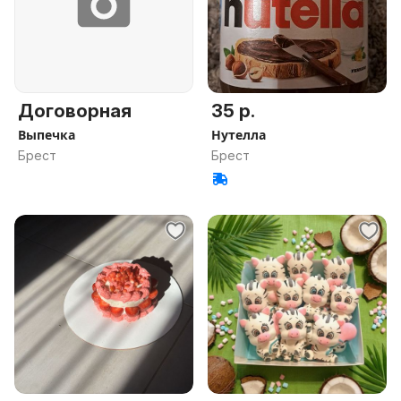
Договорная
35 р.
Выпечка
Нутелла
Брест
Брест