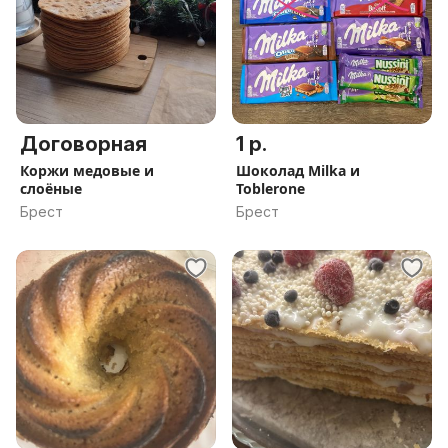
Договорная
1 р.
Коржи медовые и
Шоколад Milka и
слоёные
Toblerone
Брест
Брест