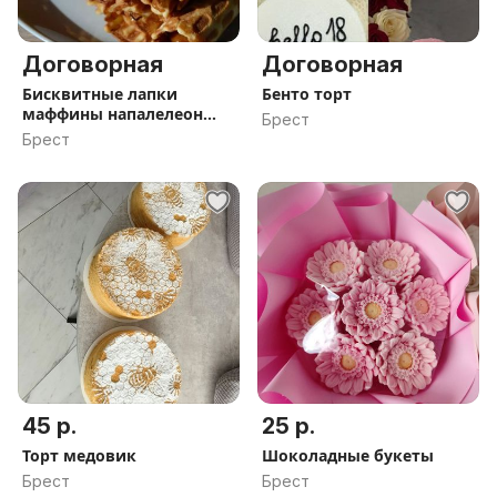
Договорная
Договорная
Бисквитные лапки
Бенто торт
маффины напалелеон
Брест
трубочки
Брест
45 р.
25 р.
Торт медовик
Шоколадные букеты
Брест
Брест