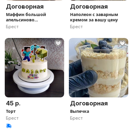
Договорная
Договорная
Маффин большой
Наполеон с заварным
апельсиново
кремом за вашу цену
шоколадный
Брест
Брест
45 р.
Договорная
Торт
Выпечка
Брест
Брест