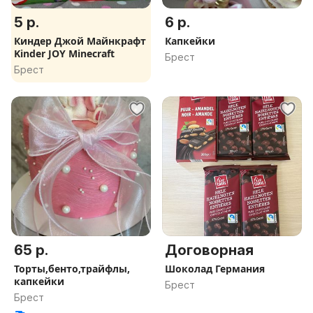
5 р.
6 р.
Киндер Джой Майнкрафт
Капкейки
Kinder JOY Minecraft
Брест
Брест
65 р.
Договорная
Торты,бенто,трайфлы,
Шоколад Германия
капкейки
Брест
Брест