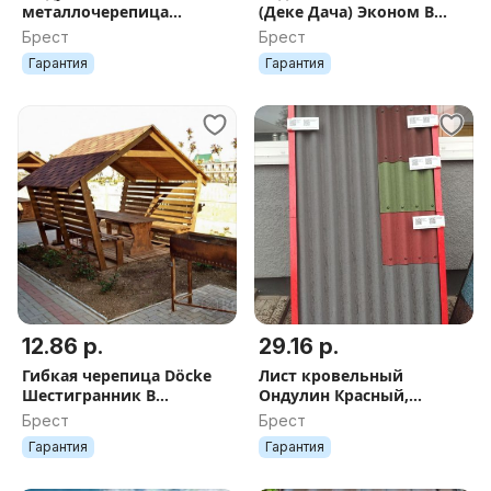
металлочерепица
(Деке Дача) Эконом В
''QUATTRO'', 0,50мм, мат
НАЛИЧИИ
Брест
Брест
Гарантия
Гарантия
12.86 р.
29.16 р.
Гибкая черепица Döcke
Лист кровельный
Шестигранник В
Ондулин Красный,
НАЛИЧИИ в Бресте
Коричневый - В
Брест
Брест
НАЛИЧИИ
Гарантия
Гарантия