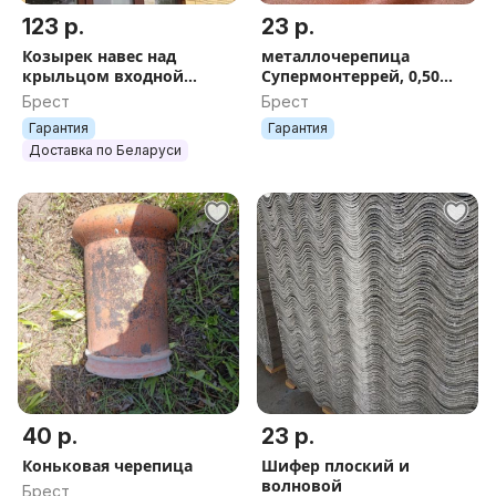
123 р.
23 р.
Козырек навес над
металлочерепица
крыльцом входной
Супермонтеррей, 0,50
дверью. Полимер или
мм, мат
Брест
Брест
цинк. Все цвета.
Гарантия
Гарантия
Гарантия. Доставка по РБ.
Доставка по Беларуси
40 р.
23 р.
Коньковая черепица
Шифер плоский и
волновой
Брест