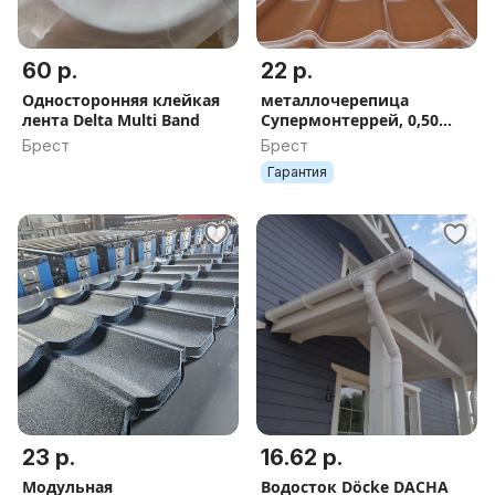
60 р.
22 р.
Односторонняя клейкая
металлочерепица
лента Delta Multi Band
Супермонтеррей, 0,50
мм, глянец
Брест
Брест
Гарантия
23 р.
16.62 р.
Модульная
Водосток Döcke DACHA