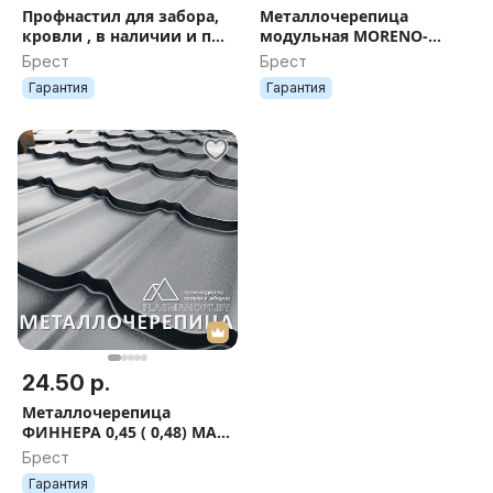
Профнастил для забора,
Металлочерепица
кровли , в наличии и под
модульная MORENO-
заказ
НОВИНКА 2026
Брест
Брест
Гарантия
Гарантия
24.50 р.
Металлочерепица
ФИННЕРА 0,45 ( 0,48) МАТ
( металлическая
Брест
черепица )
Гарантия