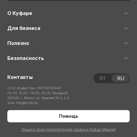
О Куфаре
Для бизнеса
Полезно
Безопасность
Контакты
BY
RU
ООО «Куфар Тех», УНП 191767445
Пн-Пт: 10:00 – 18:00; Сб, Вс: Выходной
220029, г. Минск, ул. Красная 7А-2, 3-й
этаж
help@kufar.by
Помощь
Защита прав потребителей сервиса Куфар Маркет