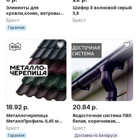
Элементы для
Шифер 8 волновой серый
кровли,конек, ветровые,
5,8
уголки, парапет, отливы
Брест
Брест
оконные
Гарантия
18.92 р.
20.84 р.
Металлочерепица
Водосточная система ПВХ
МеталлПрофиль 0,45 мм /
белая, коричневая,
Полиэстер глянец / от
графитовая
Брест
Брест
19,99 BYN/м2
Гарантия
Доставка по Беларуси