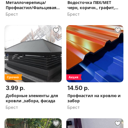
Металлочерепица/
Водосточка ПВХ/МЕТ
Профнастил/Фальцевая
черн, коричн., графит,
кровля
бел,зел
Брест
Брест
Срочно
Акция
3.99 р.
14.50 р.
Доборные элементы для
Профнастил на кровлю и
кровли ,забора, фасада
забор
Брест
Брест