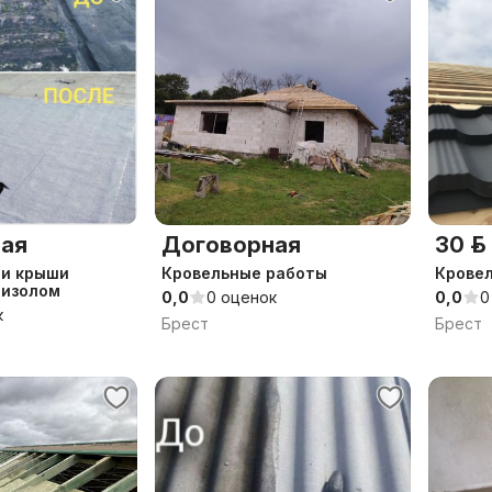
ая
Договорная
30 р.
ли крыши
Кровельные работы
Крове
оизолом
0,0
0 оценок
0,0
0
к
Брест
Брест