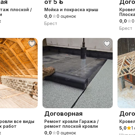
ая
от 5 р.
Дого
таж плоской /
Мойка и покраска крыш
Кровел
и
Плоска
0,0
0 оценок
кровля
к
0,0
0
Брест
кровли
Брест
Договорная
Дого
ровли все виды
Ремонт кровли Гаража /
Кровел
х работ
ремонт плоской кровли
5,0
1
к
0,0
0 оценок