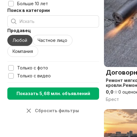
Больше 10 лет
Поиск в категории
Продавец
Любой
Частное лицо
Компания
Только с фото
Договорн
Только с видео
Ремонт мягк
кровли.Ремо
гаража
0,0
0 оцено
Показать 5,68 млн. объявлений
Брест
Сбросить фильтры