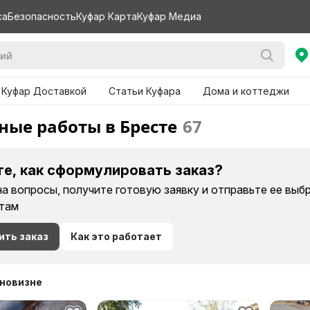
са
Безопасность
Куфар Карта
Куфар Медиа
 Куфар Доставкой
Статьи Куфара
Дома и коттеджи
ные работы в Бресте
67
те, как сформулировать заказ?
на вопросы, получите готовую заявку и отправьте ее вы
там
ить заказ
Как это работает
 новизне