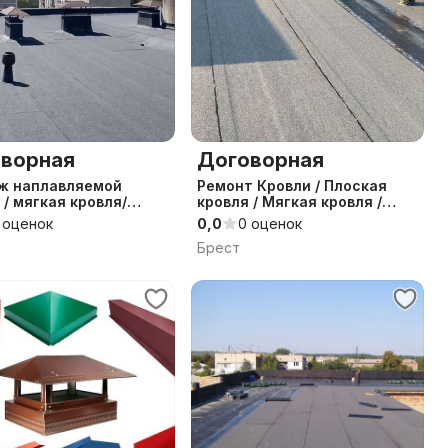
ворная
Договорная
ж наплавляемой
Ремонт Кровли / Плоская
 / мягкая кровля/
кровля / Мягкая кровля /
я кровля / ремонт
Рубероид
 оценок
0,0
0 оценок
Брест