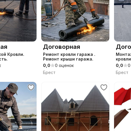
ая
Договорная
Дого
ой Кровли.
Ремонт кровли гаража .
Монта
сть.
Ремонт крыши гаража.
кровли
плоска
к
0,0
0 оценок
0,0
0
Брест
Брест