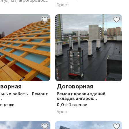
Широкая ул, 127, агрогородок Страдечь, Знаменский сельсовет, Брестский район, Брестская область
масштабов , от гаражей до
Брест
ТЦ
ворная
Договорная
ьные работы . Ремонт
Ремонт кровли зданий
 .
складов ангаров
гидроизолом
 оценки
0,0
0 оценок
Брест