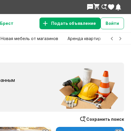
Брест
Подать объявление
Войти
Новая мебель от магазинов
Аренда квартир
Детские 
бранным
Сохранить поиск