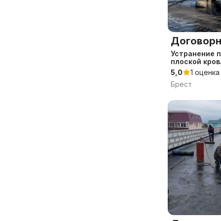
Договорн
Устранение 
плоской кров
плоской кров
5,0
1 оценка
мягкой кровл
Брест
гаража