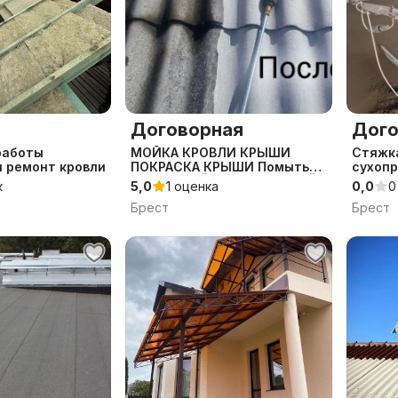
Договорная
Дого
работы
МОЙКА КРОВЛИ КРЫШИ
Стяжк
и ремонт кровли
ПОКРАСКА КРЫШИ Помыть
сухоп
шифер МОЙКА ТРОТУАРНОЙ
к
5,0
1 оценка
0,0
0
ПЛИТКИ Мойка крыш
Брест
Брест
Покраска крыш