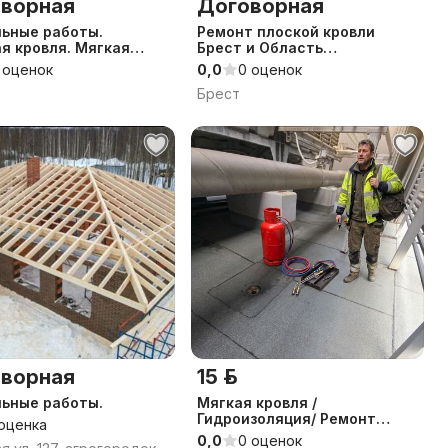
ворная
Договорная
ьные работы.
Ремонт плоской кровли
я кровля. Мягкая
Брест и Область
. Ремонт плоской
Технониколь Рубероид
 оценок
0,0
0 оценок
.
Брест
ворная
15 р.
ьные работы.
Мягкая кровля /
Гидроизоляция/ Ремонт
 оценка
кровли зданий любых
0,0
0 оценок