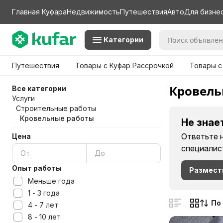
Главная Куфара
Недвижимость
Путешествия
Авто
Для бизне
Категории
Путешествия
Товары с Куфар Рассрочкой
Товары с
Кровель
Все категории
Услуги
Строительные работы
Кровельные работы
Не знае
Ответьте 
Цена
специалис
Опыт работы
Размест
Меньше года
1 - 3 года
По
4 - 7 лет
8 - 10 лет