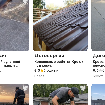
ая
Договорная
Дого
ой рулонной
Кровельные работы .Кровля
Крове
нт крыши
под ключ.
плоско
к
5,0
3 оценки
0,0
0
Брест
Брест