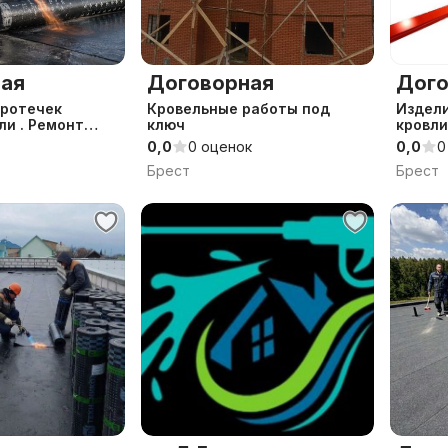
ая
Договорная
Дого
протечек
Кровельные работы под
Изделия
ли . Ремонт
ключ
кровли
ли . Монтаж
0,0
0 оценок
0,0
0
и . Кровля
Брест
Брест