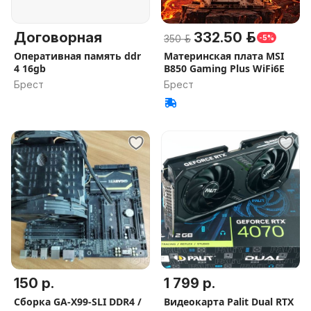
Договорная
332.50 р.
350 р.
-5%
Оперативная память ddr
Материнская плата MSI
4 16gb
B850 Gaming Plus WiFi6E
Брест
Брест
150 р.
1 799 р.
Сборка GA-X99-SLI DDR4 /
Видеокарта Palit Dual RTX