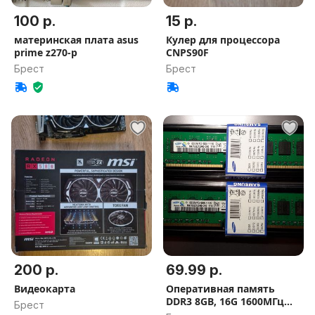
100 р.
15 р.
материнская плата asus
Кулер для процессора
prime z270-p
CNPS90F
Брест
Брест
200 р.
69.99 р.
Видеокарта
Оперативная память
DDR3 8GB, 16G 1600МГц
Брест
Samsung