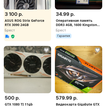
3 100 р.
34.99 р.
ASUS ROG Strix GeForce
Оперативная память
RTX 3090 24GB
DDR3 4GB, 1600 Kingston
(8GB)
Брест
Брест
Гарантия
500 р.
579.99 р.
GTX 1080 TI 11gb
Видеокарта Gigabyte GTX