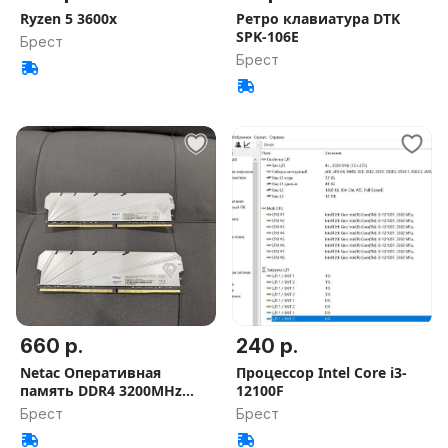
Ryzen 5 3600x
Ретро клавиатура DTK
SPK-106E
Брест
Брест
660 р.
240 р.
Netac Оперативная
Процессор Intel Core i3-
память DDR4 3200MHz
12100F
Shadow S Whi
Брест
Брест