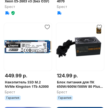
Xeon E5-2603 v3 (Без ОЗУ)
4070
Брест
Брест
449.99 р.
124.99 р.
Накопитель SSD M.2
Блок питания для ПК
NVMe Kingston 1Tb A2000
650W/600W/500W 80 Plus
BRONZE, ATX
Брест
Брест
Гарантия
Гарантия