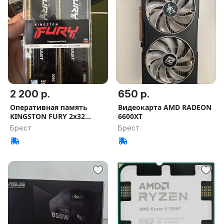
2 200 р.
650 р.
Оперативная память
Видеокарта AMD RADEON
KINGSTON FURY 2x32
6600XT
5200МГц
Брест
Брест