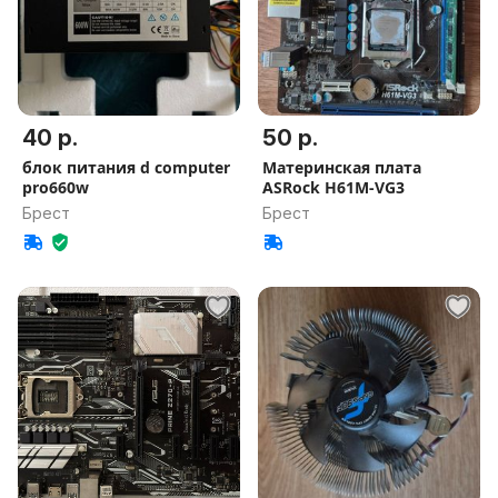
40 р.
50 р.
блок питания d computer
Материнская плата
pro660w
ASRock H61M-VG3
Брест
Брест