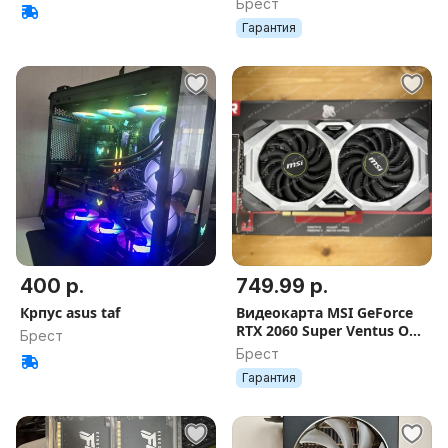
Брест
Гарантия
400 р.
749.99 р.
Крпус asus taf
Видеокарта MSI GeForce
RTX 2060 Super Ventus OC
Брест
8GB GDDR6 Гарантия
Брест
Гарантия