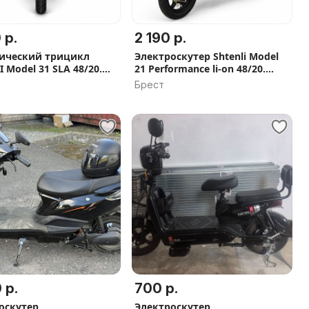
 р.
2 190 р.
ический трицикл
Электроскутер Shtenli Model
 Model 31 SLA 48/20.
21 Performance li-on 48/20.
чка 0%, Бесплатная
Гарантия до 2 лет, 6 подарков,
Брест
ка по РБ, Скидка
В наличии
 р.
700 р.
оскутер
Электроскутер