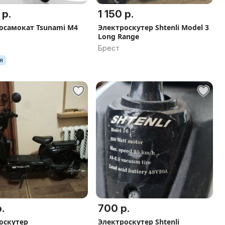
 р.
1 150 р.
осамокат Tsunami M4
Электроскутер Shtenli Model 3
Long Range
Брест
я
.
700 р.
оскутер
Электроскутер Shtenli