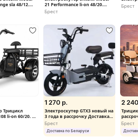
nge sla 48/12.
21 Performance li-on 48/20.
Брест
да, Скидка, В
Рассрочка 0%, 6 подарков,
Брест
Гарантия 2 года
1 270 р.
2 240
р Трицикл
Электроскутер GTX3 новый на
Трицик
08 li-on 60/20. В
3 года в рассрочку Доставка
рассро
рочка 0%, 6
бесплатная Всем подарки
первог
Брест
Брест
идка
каждо
Доставка по Беларуси
Достав