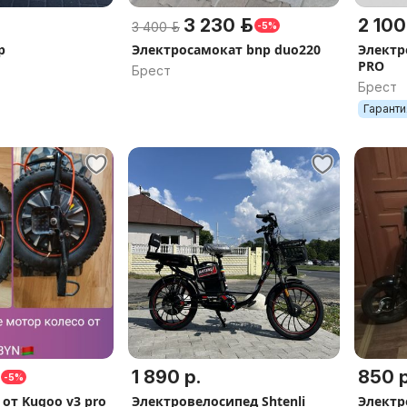
3 230 р.
2 100
3 400 р.
-5%
р
Электросамокат bnp duo220
Электр
PRO
Брест
Брест
Гаранти
1 890 р.
850 р
-5%
от Kugoo v3 pro
Электровелосипед Shtenli
Электр