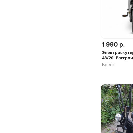
1 990 р.
Электроскутер
48/20. Рассроч
подарков, Гар
Брест
Скидка