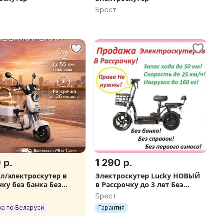
Брест
 р.
1 290 р.
л/электроскутер в
Электроскутер Lucky НОВЫЙ
чку без банка Без
в Рассрочку до 3 лет Без
о платежа. Подарки
банка Без справок+Подарки
Брест
му
ка по Беларуси
Гарантия