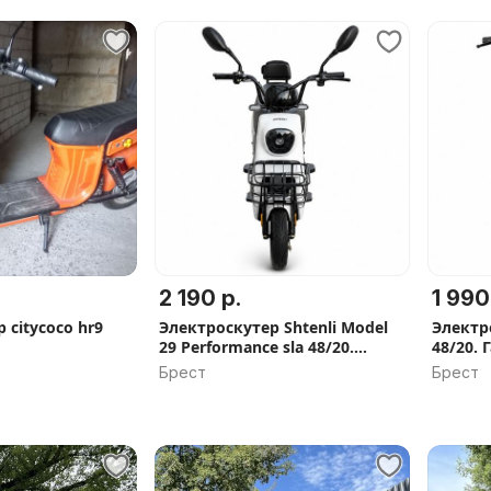
2 190 р.
1 990
 citycoco hr9
Электроскутер Shtenli Model
Электро
29 Performance sla 48/20.
48/20. 
Кредит, рассрочка, Доставка
подарк
Брест
Брест
по РБ 0 руб