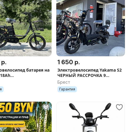
 р.
1 650 р.
овелосипед батарея на
Электровелосипед Yakama S2
 18Ah
ЧЕРНЫЙ РАССРОЧКА 9
ЗНИК)Yakama S1
МЕСЯЦЕВ
Брест
ЧКА 9 МЕСЯЦЕВ
я
Гарантия