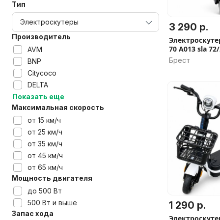
Тип
3 290 р.
Производитель
Электроскутер
70 A013 sla 72
AVM
наличии, Скид
Брест
BNP
рассрочка
Citycoco
DELTA
Показать еще
Максимальная скорость
от 15 км/ч
от 25 км/ч
от 35 км/ч
от 45 км/ч
от 65 км/ч
Мощность двигателя
до 500 Вт
500 Вт и выше
1 290 р.
Запас хода
Электроскутер