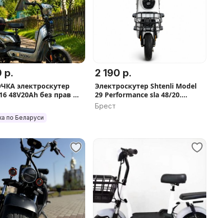
 р.
2 190 р.
ЧКА электроскутер
Электроскутер Shtenli Model
 16 48V20Ah без прав и
29 Performance sla 48/20.
рации
Оплата при получении,
Брест
Бесплатная доставка
ка по Беларуси