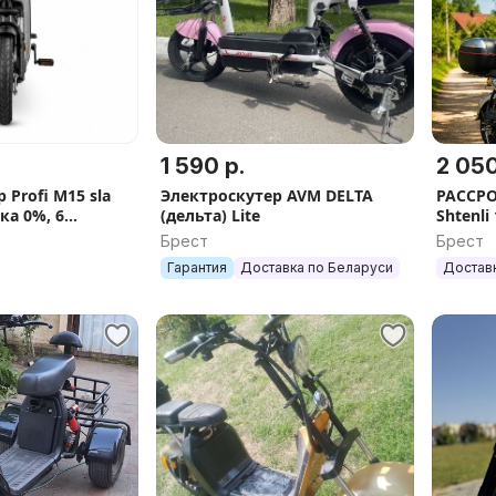
1 590 р.
2 050
 Profi M15 sla
Электроскутер AVM DELTA
РАССРО
ка 0%, 6
(дельта) Lite
Shtenli
антия 2 года,
регист
Брест
Брест
Гарантия
Доставка по Беларуси
Достав