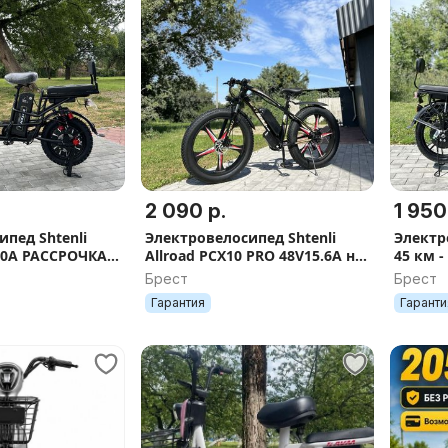
2 090 р.
1 950
пед Shtenli
Электровелосипед Shtenli
Электр
20A РАССРОЧКА 9
Allroad PCX10 PRO 48V15.6А на
45 км -
литье РАССРОЧКА 9 мес
(КОЛХО
Брест
Брест
РАССРО
Гарантия
Гаранти