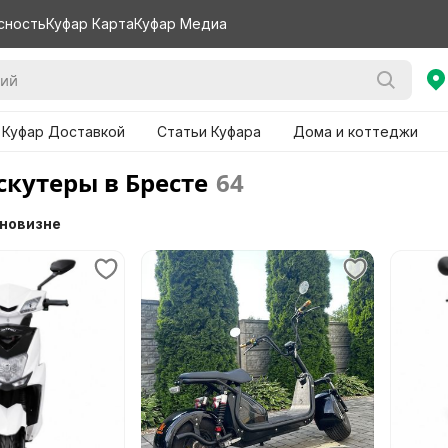
сность
Куфар Карта
Куфар Медиа
 Куфар Доставкой
Статьи Куфара
Дома и коттеджи
скутеры в Бресте
64
 новизне