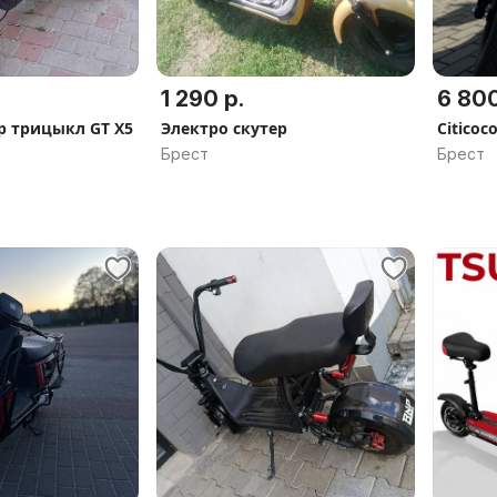
1 290 р.
6 800
р трицыкл GT X5
Электро скутер
Citicoc
Брест
Брест