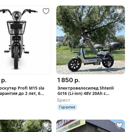
 р.
1 850 р.
скутер Profi M15 sla
Электровелосипед Shtenli
Гарантия до 2 лет, 6
Gt16 (Li-ion) 48V 20Ah с
ов, В наличии, Скидка
кофром РАССРОЧКА НА 9
Брест
МЕСЯЦЕВ
Гарантия