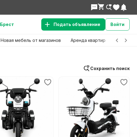
Брест
Подать объявление
Войти
Новая мебель от магазинов
Аренда квартир
Детские 
Сохранить поиск