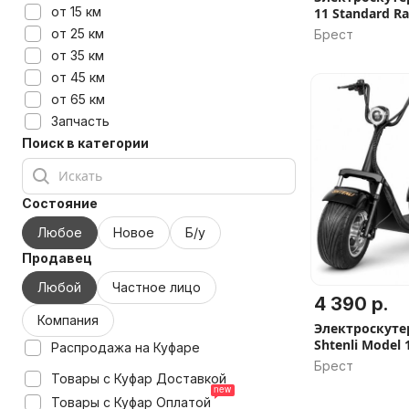
от 15 км
11 Standard Ra
Гарантия 2 го
от 25 км
Брест
наличии
от 35 км
от 45 км
от 65 км
Запчасть
Поиск в категории
Состояние
Любое
Новое
Б/у
Продавец
Любой
Частное лицо
4 390 р.
Компания
Электроскуте
Shtenli Model 1
Распродажа на Куфаре
наличии, Расс
Брест
подарков, Ск
Товары с Куфар Доставкой
Товары с Куфар Оплатой