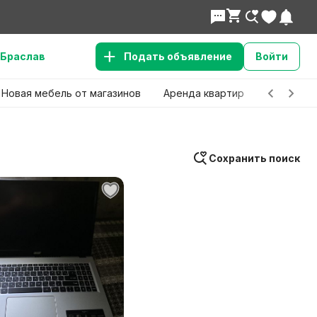
Браслав
Подать объявление
Войти
Новая мебель от магазинов
Аренда квартир
Детские 
Сохранить поиск