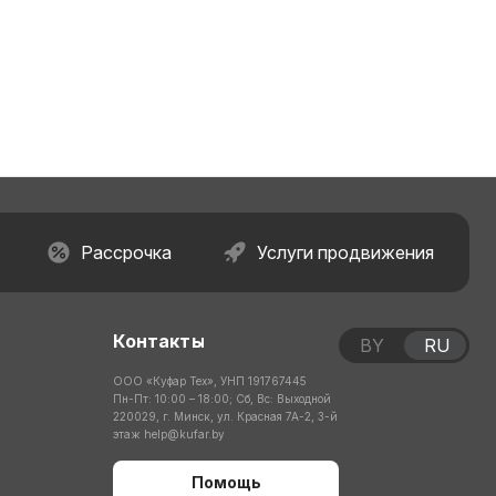
Рассрочка
Услуги продвижения
Контакты
BY
RU
ООО «Куфар Тех», УНП 191767445
Пн-Пт: 10:00 – 18:00; Сб, Вс: Выходной
220029, г. Минск, ул. Красная 7А-2, 3-й
этаж
help@kufar.by
Помощь