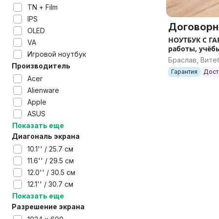
TN + Film
IPS
Договорн
OLED
НОУТБУК С ГА
VA
работы, учёбы
Игровой ноутбук
Браслав, Вите
Производитель
Гарантия
Дост
Acer
Alienware
Apple
ASUS
Показать еще
Диагональ экрана
10.1'' / 25.7 см
11.6'' / 29.5 см
12.0'' / 30.5 см
12.1'' / 30.7 см
Показать еще
Разрешение экрана