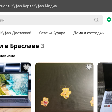
сность
Куфар Карта
Куфар Медиа
 Куфар Доставкой
Статьи Куфара
Дома и коттеджи
и в Браславе
3
 новизне