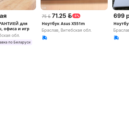
ая
71.25 р.
699 р
75 р.
-5%
РАНТИЕЙ для
Ноутбук Asus X551m
Ноутбу
, офиса и игр
Браслав, Витебская обл.
Браслав
бская обл.
авка по Беларуси