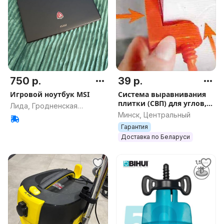
750 р.
39 р.
Игровой ноутбук MSI
Система выравнивания
плитки (СВП) для углов,
Лида, Гродненская
30 штук, арт.2350
Минск, Центральный
область
Гарантия
Доставка по Беларуси