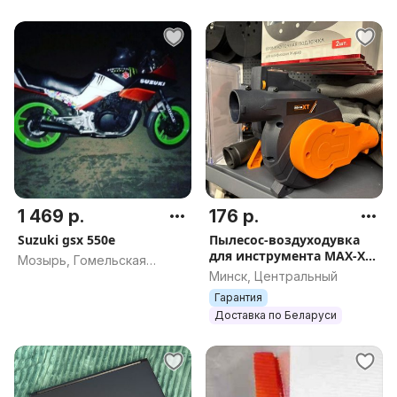
1 469 р.
176 р.
Suzuki gsx 550e
Пылесос-воздуходувка
для инструмента MAX-XT
Мозырь, Гомельская
R7701, арт.3349
Минск, Центральный
область
Гарантия
Доставка по Беларуси