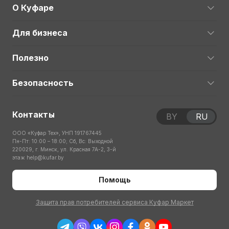
О Куфаре
Для бизнеса
Полезно
Безопасность
Контакты
BY
RU
ООО «Куфар Тех», УНП 191767445
Пн-Пт: 10:00 – 18:00; Сб, Вс: Выходной
220029, г. Минск, ул. Красная 7А-2, 3-й
этаж
help@kufar.by
Помощь
Защита прав потребителей сервиса Куфар Маркет