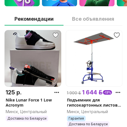
Рекомендации
Все объявления
125 р.
1 644 р.
1 900 р.
-13%
Nike Lunar Force 1 Low
Подъемник для
Acronym
гипсокартонных листов
DLT PLAC 450 (он же EDMA
Минск, Центральный
Минск, Центральный
PLAC 450), арт.0153
Доставка по Беларуси
Гарантия
Доставка по Беларуси