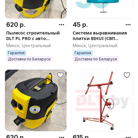
620 р.
45 р.
Пылесос строительный
Система выравнивания
DLT PL PRO с авто
плитки BIHUI (СВП
очисткой, арт. 0792
многоразовая), 1,5мм,
Минск, Центральный
Минск, Центральный
50шт, арт.TSL50
Гарантия
Гарантия
Доставка по Беларуси
Доставка по Беларуси
620 р.
615 р.