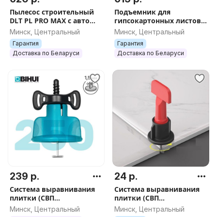
Пылесос строительный
Подъемник для
DLT PL PRO MAX с авто
гипсокартонных листов
очисткой, БЕЗ пульта
DLT Panel Lifter 335
Минск, Центральный
Минск, Центральный
дистанционного
(подъемник ГКЛ) до 3.35
Гарантия
Гарантия
управления, арт.4311
м, арт.0585
Доставка по Беларуси
Доставка по Беларуси
239 р.
24 р.
Система выравнивания
Система выравнивания
плитки (СВП
плитки (СВП
многоразовая) BIHUI 1,5
многоразовая) DLT 1,5мм,
Минск, Центральный
Минск, Центральный
мм, 250 шт., арт.TSL250
50шт арт.0961