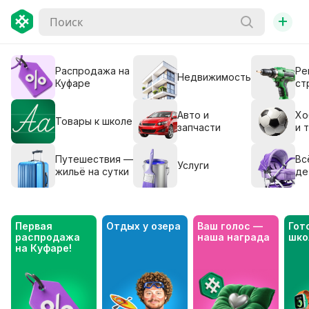
+
Распродажа на
Ре
Недвижимость
Куфаре
ст
Авто и
Хо
Товары к школе
запчасти
и 
Путешествия —
Вс
Услуги
жильё на сутки
де
Первая 
Отдых у озера
Ваш голос — 
Гото
распродажа 
наша награда
шко
на Куфаре!