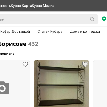
сность
Куфар Карта
Куфар Медиа
 Куфар Доставкой
Статьи Куфара
Дома и коттеджи
 Борисове
432
 новизне