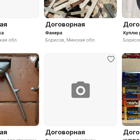
ая
Договорная
Дого
ка
Фанера
Куплю p
кая обл.
Борисов, Минская обл.
Борисов
ая
Договорная
Дого