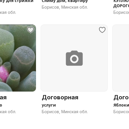
ку для стрижки
Сниму дом, квартиру
КУПЛЮ 
ДОРОГО
Борисов, Минская обл.
кая обл.
Борисов
ая
Договорная
Дого
ю
услуги
Яблоки
кая обл.
Борисов, Минская обл.
Борисов