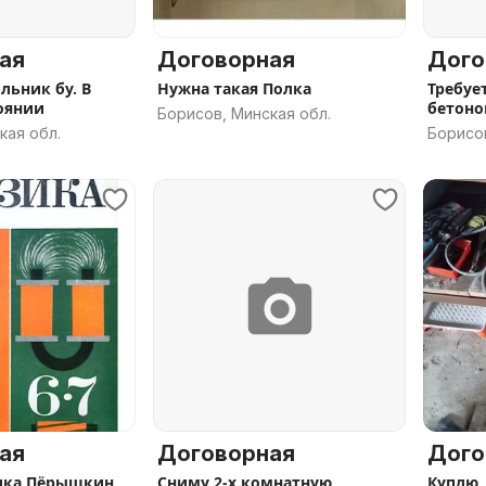
ая
Договорная
Дого
льник бу. В
Нужна такая Полка
Требуе
оянии
бетоно
Борисов, Минская обл.
кая обл.
Борисов
ая
Договорная
Дого
ика Пёрышкин
Сниму 2-х комнатную
Куплю