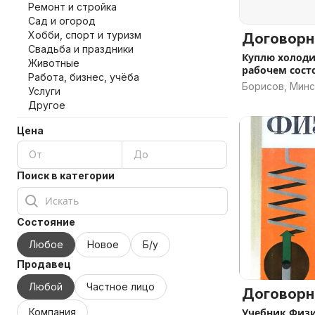
Ремонт и стройка
Сад и огород
Хобби, спорт и туризм
Договорн
Свадьба и праздники
Куплю холоди
Животные
рабочем сост
Работа, бизнес, учёба
Борисов, Минс
Услуги
Другое
Цена
Поиск в категории
Состояние
Любое
Новое
Б/у
Продавец
Любой
Частное лицо
Договорн
Компания
Учебник Физ