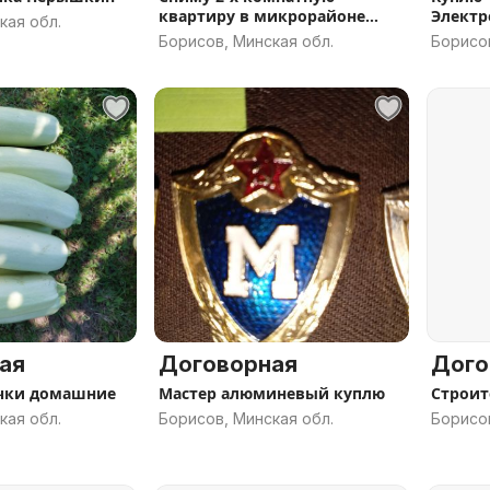
квартиру в микрорайоне
Электр
кая обл.
Печи.
Борисов, Минская обл.
Борисов
ая
Договорная
Дого
ачки домашние
Мастер алюминевый куплю
Строит
кая обл.
Борисов, Минская обл.
Борисов