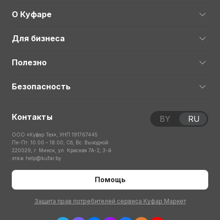
О Куфаре
Для бизнеса
Полезно
Безопасность
Контакты
BY
RU
ООО «Куфар Тех», УНП 191767445
Пн-Пт: 10:00 – 18:00; Сб, Вс: Выходной
220029, г. Минск, ул. Красная 7А-2, 3-й
этаж
help@kufar.by
Помощь
Защита прав потребителей сервиса Куфар Маркет