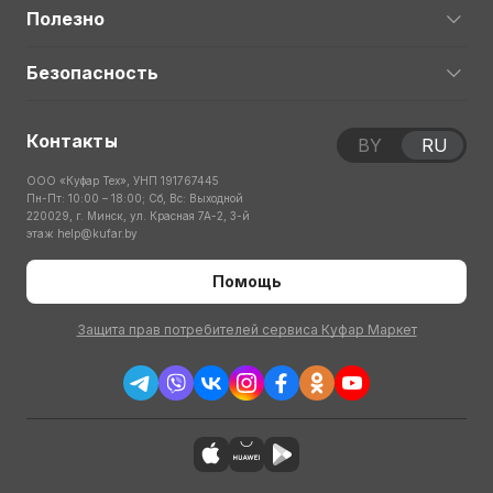
Полезно
Безопасность
Контакты
BY
RU
ООО «Куфар Тех», УНП 191767445
Пн-Пт: 10:00 – 18:00; Сб, Вс: Выходной
220029, г. Минск, ул. Красная 7А-2, 3-й
этаж
help@kufar.by
Помощь
Защита прав потребителей сервиса Куфар Маркет