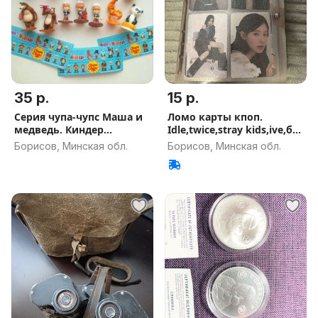
35 р.
15 р.
Серия чупа-чупс Маша и
Ломо карты кпоп.
медведь. Киндер
Idle,twice,stray kids,ive,бм
сюрприз.
и тд
Борисов, Минская обл.
Борисов, Минская обл.