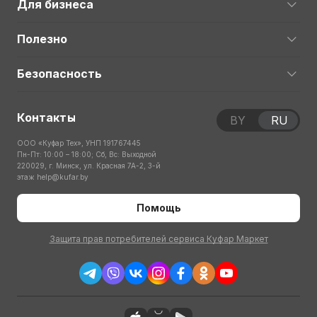
Для бизнеса
Полезно
Безопасность
Контакты
BY
RU
ООО «Куфар Тех», УНП 191767445
Пн-Пт: 10:00 – 18:00; Сб, Вс: Выходной
220029, г. Минск, ул. Красная 7А-2, 3-й
этаж
help@kufar.by
Помощь
Защита прав потребителей сервиса Куфар Маркет