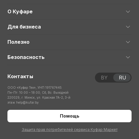
О Куфаре
Для бизнеса
Полезно
Безопасность
Контакты
BY
RU
ООО «Куфар Тех», УНП 191767445
Пн-Пт: 10:00 – 18:00; Сб, Вс: Выходной
220029, г. Минск, ул. Красная 7А-2, 3-й
этаж
help@kufar.by
Помощь
Защита прав потребителей сервиса Куфар Маркет