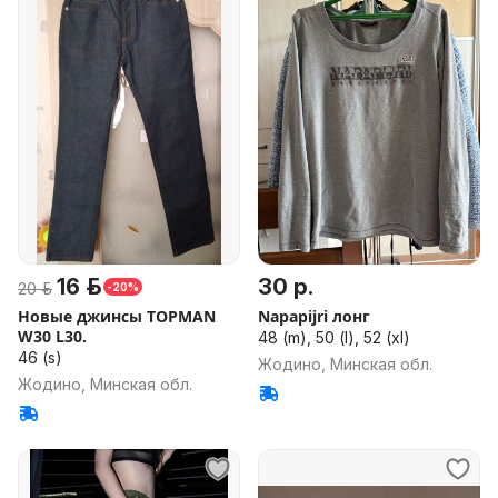
16 р.
30 р.
20 р.
-20%
Новые джинсы TOPMAN
Napapijri лонг
W30 L30.
48 (m), 50 (l), 52 (xl)
46 (s)
Жодино, Минская обл.
Жодино, Минская обл.