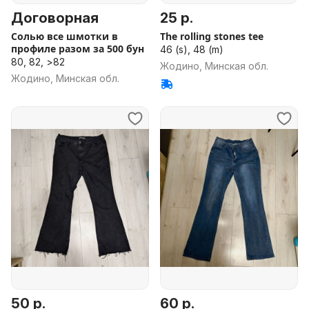
Договорная
25 р.
Солью все шмотки в
The rolling stones tee
профиле разом за 500 бун
46 (s), 48 (m)
80, 82, >82
Жодино, Минская обл.
Жодино, Минская обл.
50 р.
60 р.