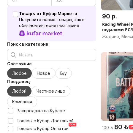
Товары от Куфар Маркета
90 р.
Покупайте новые товары, как в
Racing Wheel 
обычном интернет-магазине
педалями PC/
Жодино, Минск
Поиск в категории
Состояние
Любое
Новое
Б/у
Продавец
Любой
Частное лицо
Компания
Распродажа на Куфаре
Товары с Куфар Доставкой
80 р.
100 р.
-
Товары с Куфар Оплатой