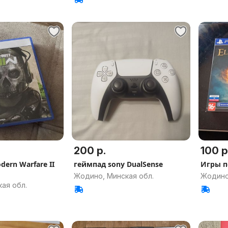
200 р.
100 р
odern Warfare II
геймпад sony DualSense
Игры п
Жодино, Минская обл.
Жодино
ая обл.