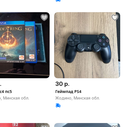
.
30 р.
с4 пс5
Геймпад PS4
, Минская обл.
Жодино, Минская обл.