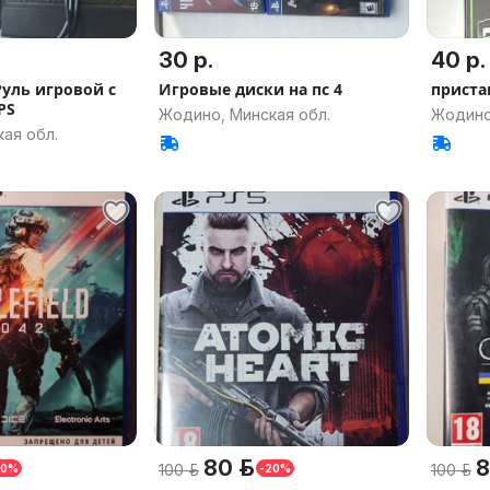
30 р.
40 р.
Руль игровой с
Игровые диски на пс 4
приста
PS
Жодино, Минская обл.
Жодино
ая обл.
80 р.
8
100 р.
100 р.
20%
-20%