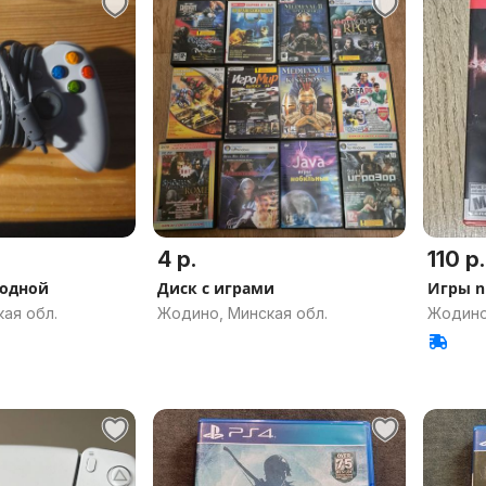
4 р.
110 р.
водной
Диск с играми
Игры ni
ая обл.
Жодино, Минская обл.
Жодино