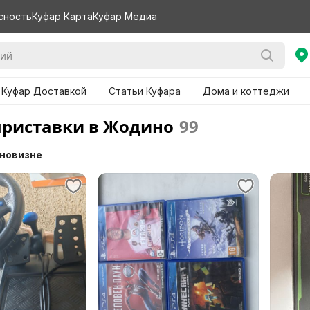
сность
Куфар Карта
Куфар Медиа
 Куфар Доставкой
Статьи Куфара
Дома и коттеджи
приставки в Жодино
99
 новизне