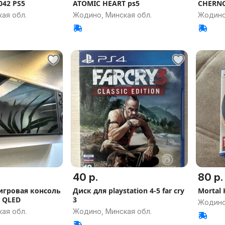
042 PS5
ATOMIC HEART ps5
CHERNO
ая обл.
Жодино, Минская обл.
Жодино
40 р.
80 р.
игровая консоль
Диск для playstation 4-5 far cry
Mortal 
 QLED
3
Жодино
ая обл.
Жодино, Минская обл.