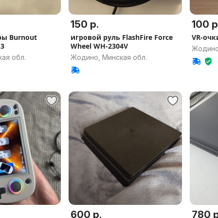
150 р.
100 р
ры Burnout
игровой руль FlashFire Force
VR-очк
13
Wheel WH-2304V
Жодино
ая обл.
Жодино, Минская обл.
600 р.
780 р