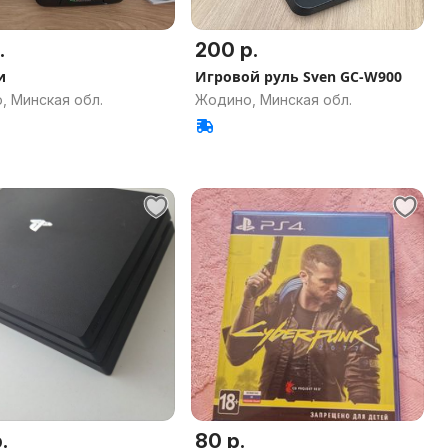
.
200 р.
и
Игровой руль Sven GC-W900
, Минская обл.
Жодино, Минская обл.
.
80 р.