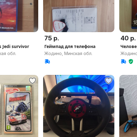
75 р.
40 р.
 Jedi survivor
Геймпад для телефона
Челове
ая обл.
Жодино, Минская обл.
Жодино