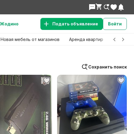
Жодино
Подать объявление
Войти
Новая мебель от магазинов
Аренда квартир
Детские 
Сохранить поиск