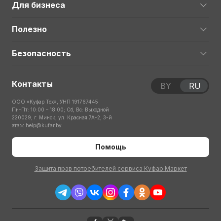
Для бизнеса
Полезно
Безопасность
Контакты
BY
RU
ООО «Куфар Тех», УНП 191767445
Пн-Пт: 10:00 – 18:00; Сб, Вс: Выходной
220029, г. Минск, ул. Красная 7А-2, 3-й
этаж
help@kufar.by
Помощь
Защита прав потребителей сервиса Куфар Маркет