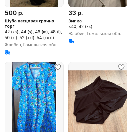
500 р.
33 р.
Шуба песцовая срочно
Зипка
торг
<40, 42 (xs)
42 (xs), 44 (s), 46 (m), 48 (l),
Жлобин, Гомельская обл.
50 (xl), 52 (xxl), 54 (xxxl)
Жлобин, Гомельская обл.