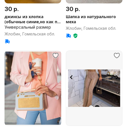
30 р.
30 р.
джинсы из хлопка
Шапка из натурального
(обычные синие,но как по
меха
мне - )
Универсальный размер
Жлобин, Гомельская обл.
Жлобин, Гомельская обл.