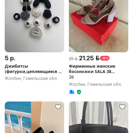
5 р.
21.25 р.
25 р.
-15%
Джибитсы
Фирменные женские
(фигурки,цепляющиеся на
босоножки SALA 38
кроксы)
размер
38
Жлобин, Гомельская обл.
Жлобин, Гомельская обл.