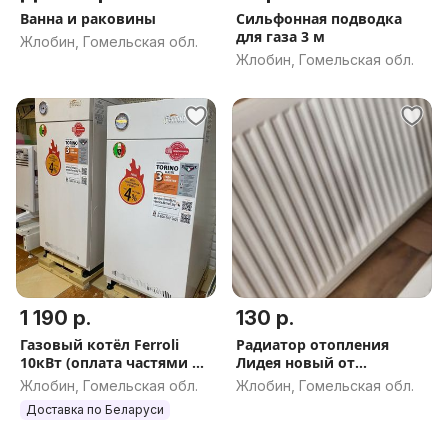
Ванна и раковины
Сильфонная подводка
для газа 3 м
Жлобин, Гомельская обл.
Жлобин, Гомельская обл.
1 190 р.
130 р.
Газовый котёл Ferroli
Радиатор отопления
10кВт (оплата частями на
Лидея новый от
5 мес. или льготный
застройщика
Жлобин, Гомельская обл.
Жлобин, Гомельская обл.
кредит 4% до 36 мес
Доставка по Беларуси