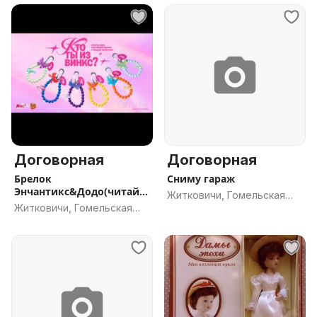
Договорная
Договорная
Брелок
Сниму гараж
Энчантикс&Додо(читайт
Житковичи, Гомельская
е описание )
Житковичи, Гомельская
обл.
обл.