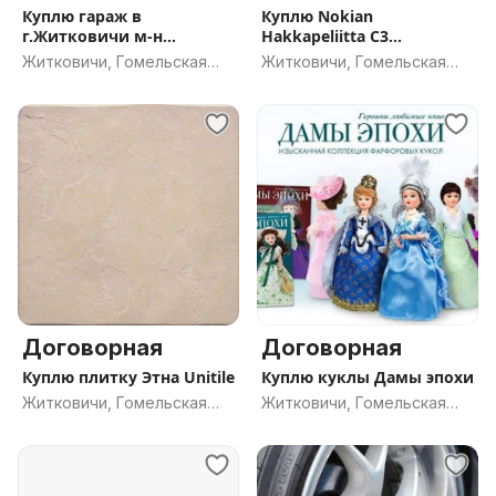
Куплю гараж в
Куплю Nokian
г.Житковичи м-н
Hakkapeliitta C3
Зубрёнок
195/70/15С
Житковичи, Гомельская
Житковичи, Гомельская
обл.
обл.
Договорная
Договорная
Куплю плитку Этна Unitile
Куплю куклы Дамы эпохи
Житковичи, Гомельская
Житковичи, Гомельская
обл.
обл.