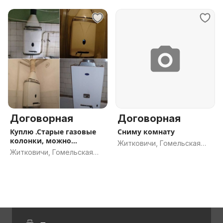
Договорная
Договорная
Куплю .Старые газовые
Сниму комнату
колонки, можно
Житковичи, Гомельская
нерабочее
Житковичи, Гомельская
обл.
обл.