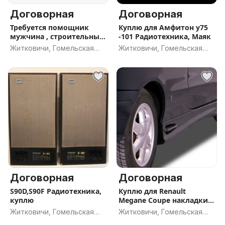
Договорная
Договорная
Требуется помощник
Куплю для Амфитон у75
мужчина , строительные
-101 Радиотехника, Маяк
работы
Житковичи, Гомельская
Житковичи, Гомельская
обл.
обл.
Договорная
Договорная
S90D,S90F Радиотехника,
Куплю для Renault
куплю
Megane Coupe накладки
порогов
Житковичи, Гомельская
Житковичи, Гомельская
обл.
обл.