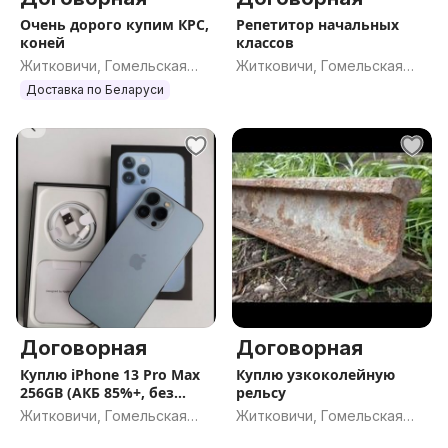
Очень дорого купим КРС,
Репетитор начальных
коней
классов
Житковичи, Гомельская
Житковичи, Гомельская
обл.
обл.
Доставка по Беларуси
Договорная
Договорная
Куплю iPhone 13 Pro Max
Куплю узкоколейную
256GB (АКБ 85%+, без
рельсу
деф.)
Житковичи, Гомельская
Житковичи, Гомельская
обл.
обл.