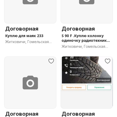
Договорная
Договорная
Куплю для маяк 233
S 90 F .Куплю колонку
одиночку радиотехника
Житковичи, Гомельская
s90f
Житковичи, Гомельская
обл.
обл.
Договорная
Договорная