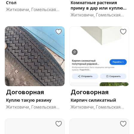
Стол
Комнатные растения
приму в дар или куплю
Житковичи, Гомельская
недорого
Житковичи, Гомельская
обл.
обл.
Договорная
Договорная
Куплю такую резину
Кирпич силикатный
Житковичи, Гомельская
Житковичи, Гомельская
обл.
обл.