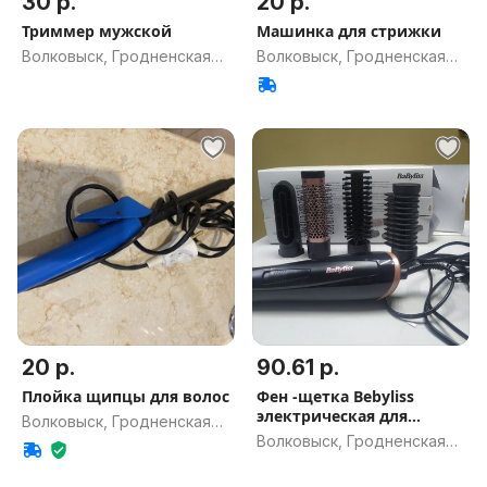
30 р.
20 р.
Триммер мужской
Машинка для стрижки
Волковыск, Гродненская
Волковыск, Гродненская
обл.
обл.
20 р.
90.61 р.
Плойка щипцы для волос
Фен -щетка Bebyliss
электрическая для
Волковыск, Гродненская
укладки волос
Волковыск, Гродненская
обл.
обл.