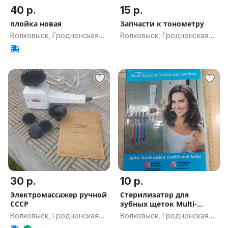
40 р.
15 р.
плойка новая
Запчасти к тонометру
Волковыск, Гродненская
Волковыск, Гродненская
обл.
обл.
30 р.
10 р.
Электромассажер ручной
Стерилизатор для
СССР
зубных щеток Multi-
function Tooth
Волковыск, Гродненская
Волковыск, Гродненская
обл.
обл.