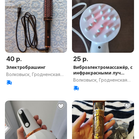
40 р.
25 р.
Электробрашинг
Виброэлектромассажёр, с
инфракрасными луч
Волковыск, Гродненская
недорого
Волковыск, Гродненская
обл.
обл.