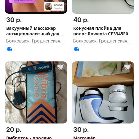
30 р.
40 р.
Вакуумный массажер
Конусная плойка для
антицеллюлитный для
волос Rowenta CF3345F0
тела
Волковыск, Гродненская
Волковыск, Гродненская
обл.
обл.
20 р.
30 р.
Вибротон - продано
Массажёр