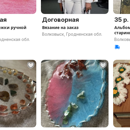
ая
Договорная
35 р.
ежки ручной
Вязание на заказ
Альбом
стари
Волковыск, Гродненская обл.
одненская обл.
Волковы