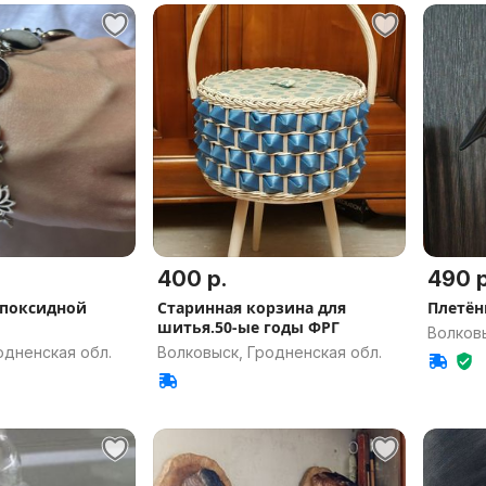
400 р.
490 р
эпоксидной
Старинная корзина для
Плетён
шитья.50-ые годы ФРГ
Волковы
одненская обл.
Волковыск, Гродненская обл.