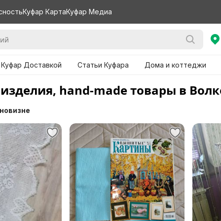
сность
Куфар Карта
Куфар Медиа
 Куфар Доставкой
Статьи Куфара
Дома и коттеджи
 изделия, hand-made товары в Вол
 новизне