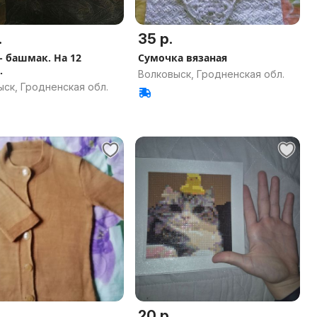
.
35 р.
- башмак. На 12
Сумочка вязаная
.
Волковыск, Гродненская обл.
ск, Гродненская обл.
20 р.