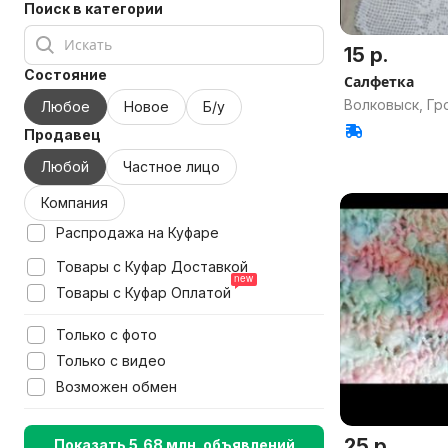
Поиск в категории
15 р.
Состояние
Салфетка
Волковыск, Гр
Любое
Новое
Б/у
Продавец
Любой
Частное лицо
Компания
Распродажа на Куфаре
Товары с Куфар Доставкой
Товары с Куфар Оплатой
Только с фото
Только с видео
Возможен обмен
25 р.
Показать 5,68 млн. объявлений