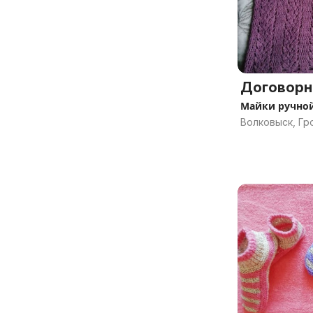
Договорн
Майки ручно
Волковыск, Гр