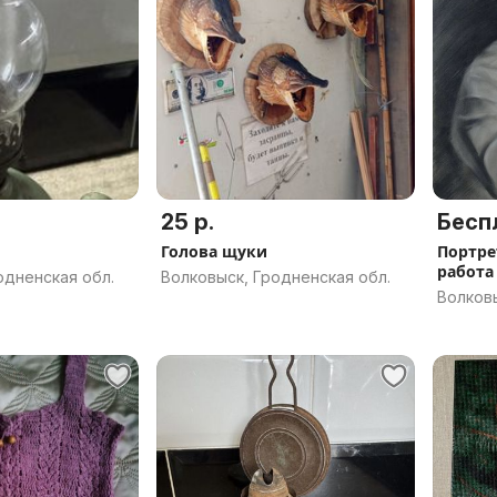
25 р.
Бесп
Голова щуки
Портре
работа
одненская обл.
Волковыск, Гродненская обл.
Волковы