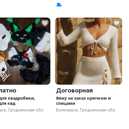
латно
Договорная
для квадробики,
Вяжу на заказ крючком и
для квд
спицами
ск, Гродненская обл.
Волковыск, Гродненская обл.