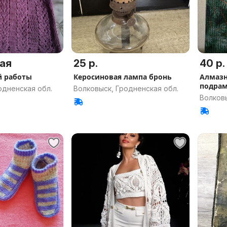
ая
25 р.
40 р.
й работы
Керосиновая лампа бронь
Алмазн
подрам
одненская обл.
Волковыск, Гродненская обл.
Волковы