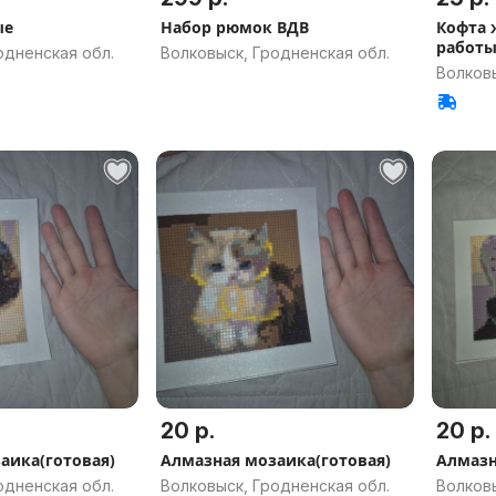
ые
Набор рюмок ВДВ
Кофта 
работ
одненская обл.
Волковыск, Гродненская обл.
Волковы
20 р.
20 р.
аика(готовая)
Алмазная мозаика(готовая)
Алмазн
одненская обл.
Волковыск, Гродненская обл.
Волковы