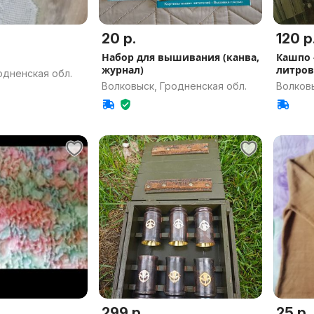
20 р.
120 р
Набор для вышивания (канва,
Кашпо 
журнал)
литров
одненская обл.
Волковыск, Гродненская обл.
Волковы
299 р.
25 р.