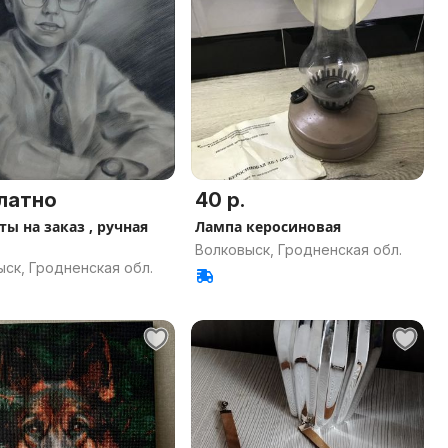
латно
40 р.
ты на заказ , ручная
Лампа керосиновая
Волковыск, Гродненская обл.
ск, Гродненская обл.