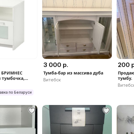
3 000 р.
200 р
S БРИМНЕС
Тумба-бар из массива дуба
Продаю
 тумбочка,
тумбу.
Витебск
коричневая,
Витебс
авка по Беларуси