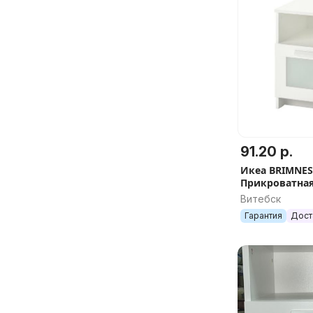
91.20 р.
Икеа BRIMNE
Прикроватная
Белая/тёмно-
Витебск
39x41 см
Гарантия
Дост