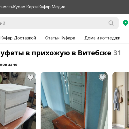
сность
Куфар Карта
Куфар Медиа
 Куфар Доставкой
Статьи Куфара
Дома и коттеджи
буфеты в прихожую в Витебске
31
 новизне