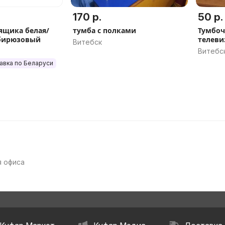
170 р.
50 р.
 ящика белая/
тумба с полками
Тумбоч
-бирюзовый
телеви
Витебск
Витебс
авка по Беларуси
 офиса