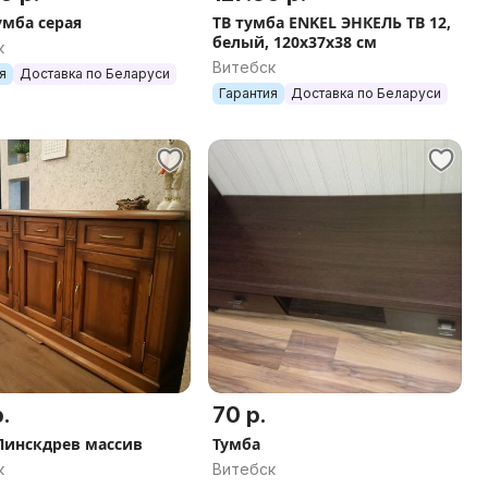
умба серая
ТВ тумба ENKEL ЭНКЕЛЬ ТВ 12,
белый, 120х37х38 см
к
Витебск
я
Доставка по Беларуси
Гарантия
Доставка по Беларуси
.
70 р.
Пинскдрев массив
Тумба
к
Витебск