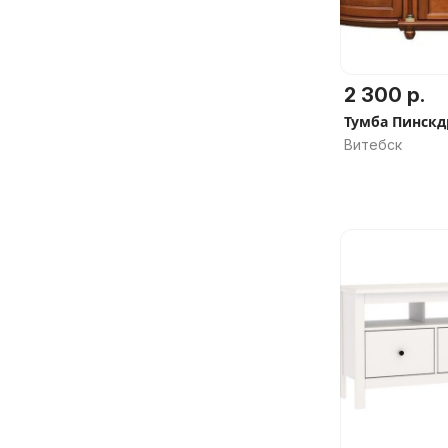
2 300 р.
Тумба Пинскд
Витебск