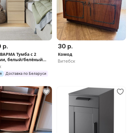
 р.
30 р.
ВАРМА Тумба с 2
Комод
и, белый/белёный
Витебск
рно-коричневый
к
40 см
я
Доставка по Беларуси