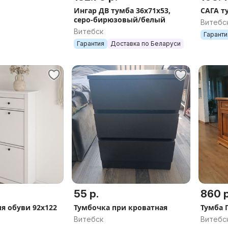
Ингар ДВ тумба 36x71x53,
САГА т
серо-бирюзовый/белый
Витебс
Витебск
Гаранти
Гарантия
Доставка по Беларуси
55 р.
860 р
я обуви 92х122
Тумбочка при кроватная
Тумба 
Витебск
Витебс