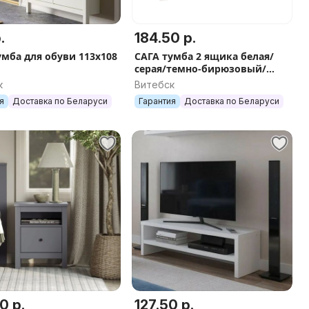
.
184.50 р.
умба для обуви 113х108
САГА тумба 2 ящика белая/
серая/темно-бирюзовый/
белый-ясень
к
Витебск
я
Доставка по Беларуси
Гарантия
Доставка по Беларуси
0 р.
127.50 р.