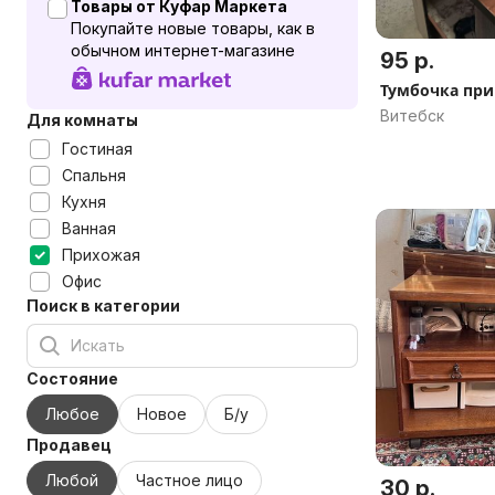
Товары от Куфар Маркета
Покупайте новые товары, как в
обычном интернет-магазине
95 р.
Тумбочка при
Витебск
Для комнаты
Гостиная
Спальня
Кухня
Ванная
Прихожая
Офис
Поиск в категории
Состояние
Любое
Новое
Б/у
Продавец
Любой
Частное лицо
30 р.