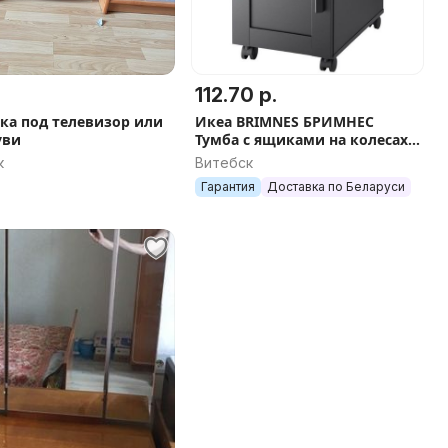
112.70 р.
ка под телевизор или
Икеа BRIMNES БРИМНЕС
уви
Тумба с ящиками на колесах,
тм.коричневая/белая, 50*35
к
Витебск
см
Гарантия
Доставка по Беларуси