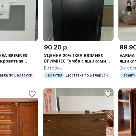
90.20 р.
99.90
KEA BRIMNES
УЦЕНКА 20% IKEA BRIMNES
VARMA 
кроватная
БРИМНЕС Тумба с ящиками
ящикам
ый, 39x41 см.
на колесах, тм.коричневая,
дуб/чё
Витебск
Витебс
50*35 см
40x54х
авка по Беларуси
Гарантия
Доставка по Беларуси
Гаранти