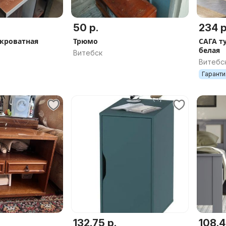
50 р.
234 р
кроватная
Трюмо
САГА т
белая
Витебск
Витебс
Гаранти
132.75 р.
108.4