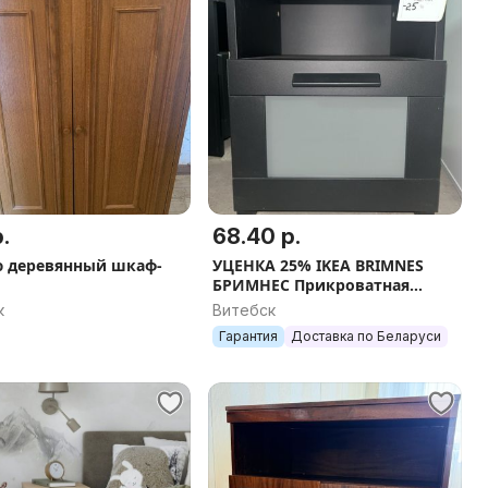
.
68.40 р.
 деревянный шкаф-
УЦЕНКА 25% IKEA BRIMNES
БРИМНЕС Прикроватная
тумбочка, тм.коричневая,
к
Витебск
39x41 см
Гарантия
Доставка по Беларуси