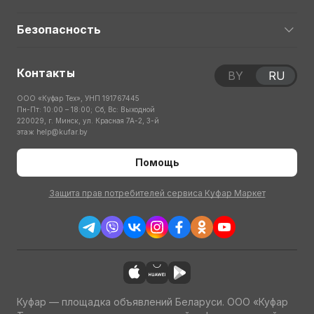
Безопасность
Контакты
BY
RU
ООО «Куфар Тех», УНП 191767445
Пн-Пт: 10:00 – 18:00; Сб, Вс: Выходной
220029, г. Минск, ул. Красная 7А-2, 3-й
этаж
help@kufar.by
Помощь
Защита прав потребителей сервиса Куфар Маркет
Куфар — площадка объявлений Беларуси. ООО «Куфар