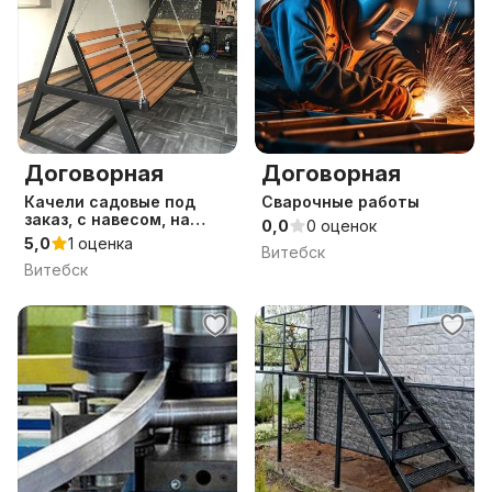
Договорная
Договорная
Качели садовые под
Сварочные работы
заказ, с навесом, на
0,0
0 оценок
стойке
5,0
1 оценка
Витебск
Витебск