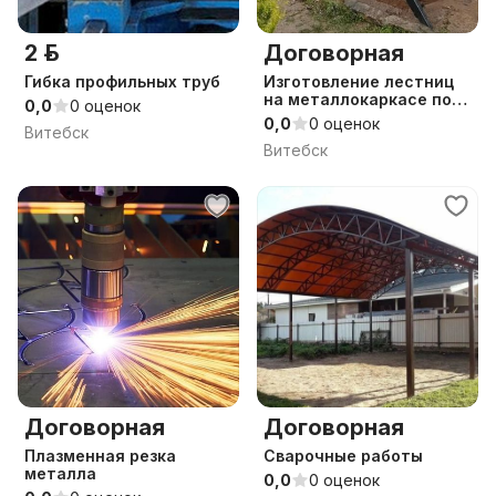
2 р.
Договорная
Гибка профильных труб
Изготовление лестниц
на металлокаркасе под
0,0
0 оценок
ключ
0,0
0 оценок
Витебск
Витебск
Договорная
Договорная
Плазменная резка
Сварочные работы
металла
0,0
0 оценок