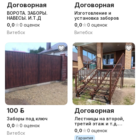
Договорная
Договорная
ВОРОТА. ЗАБОРЫ.
Изготовление и
НАВЕСЫ. И.Т.Д
установка заборов
0,0
0 оценок
0,0
0 оценок
Витебск
Витебск
100 р.
Договорная
Заборы под ключ
Лестницы на второй,
третий этаж и т.д.
0,0
0 оценок
,Пожарные и
0,0
0 оценок
Витебск
технические лестницы,
Гарантия
металлокаркасы.