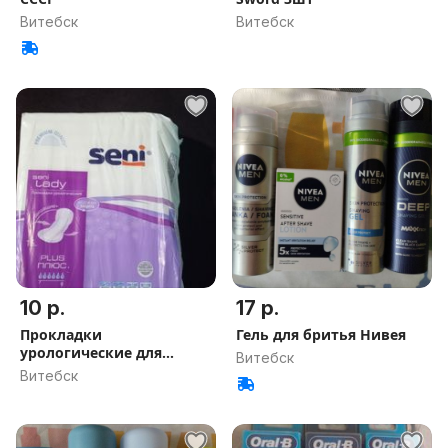
Витебск
Витебск
10 р.
17 р.
Прокладки
Гель для бритья Нивея
урологические для
Витебск
женщин Seni
Витебск