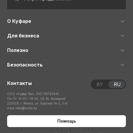
О Куфаре
Для бизнеса
Полезно
Безопасность
Контакты
BY
RU
ООО «Куфар Тех», УНП 191767445
Пн-Пт: 10:00 – 18:00; Сб, Вс: Выходной
220029, г. Минск, ул. Красная 7А-2, 3-й
этаж
help@kufar.by
Помощь