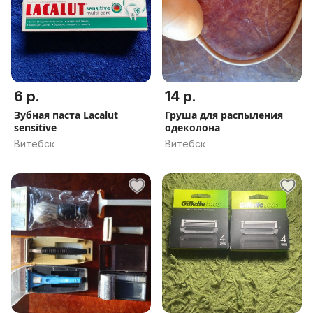
6 р.
14 р.
Зубная паста Lacalut
Груша для распыления
sensitive
одеколона
Витебск
Витебск