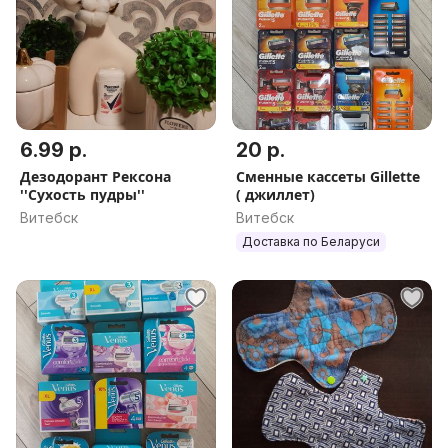
6.99 р.
20 р.
Дезодорант Рексона
Сменные кассеты Gillette
''Сухость пудры''
( джиллет)
Витебск
Витебск
Доставка по Беларуси