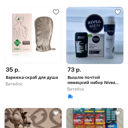
35 р.
73 р.
Варежка-скраб для душа
Вышлю почтой
немецкий набор Nivea
Витебск
для бритья
Витебск